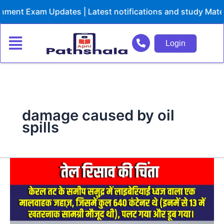
Skip
ent Exam Updates | Latest notifications and study Materi
to
content
Login
damage caused by oil
spills
तेल
रिसाव
की
चिंता
(oil
spills