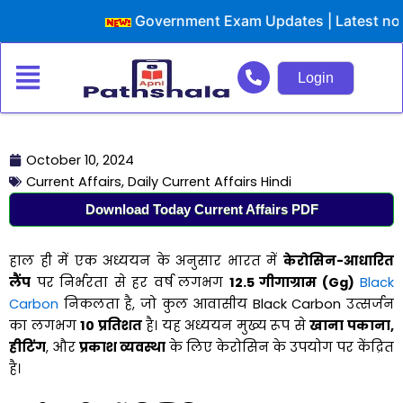
Skip
Government Exam Updates | Latest notifica
to
content
Login
October 10, 2024
Current Affairs
,
Daily Current Affairs Hindi
Download Today Current Affairs PDF
हाल ही में एक अध्ययन के अनुसार भारत में
केरोसिन-आधारित
लैंप
पर निर्भरता से हर वर्ष लगभग
12.5
गीगाग्राम (
Gg)
Black
Carbon
निकलता है, जो कुल आवासीय Black Carbon उत्सर्जन
का लगभग
10
प्रतिशत
है। यह अध्ययन मुख्य रूप से
खाना पकाना
,
हीटिंग
, और
प्रकाश व्यवस्था
के लिए केरोसिन के उपयोग पर केंद्रित
है।