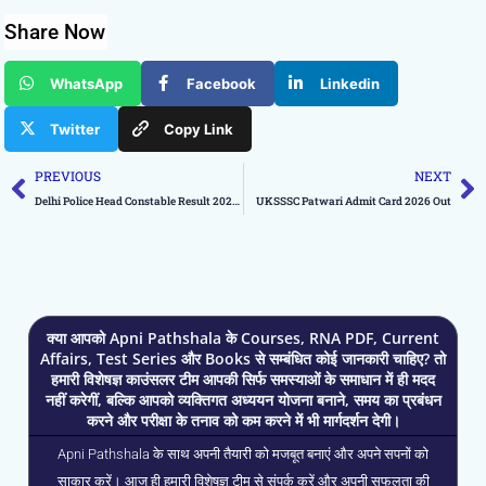
Share Now
WhatsApp
Facebook
Linkedin
Twitter
Copy Link
Prev
N
PREVIOUS
NEXT
Delhi Police Head Constable Result 2026 Out
UKSSSC Patwari Admit Card 2026 Out
क्या आपको Apni Pathshala के Courses, RNA PDF, Current
Affairs, Test Series और Books से सम्बंधित कोई जानकारी चाहिए? तो
हमारी विशेषज्ञ काउंसलर टीम आपकी सिर्फ समस्याओं के समाधान में ही मदद
नहीं करेगीं, बल्कि आपको व्यक्तिगत अध्ययन योजना बनाने, समय का प्रबंधन
करने और परीक्षा के तनाव को कम करने में भी मार्गदर्शन देगी।
Apni Pathshala के साथ अपनी तैयारी को मजबूत बनाएं और अपने सपनों को
साकार करें। आज ही हमारी विशेषज्ञ टीम से संपर्क करें और अपनी सफलता की