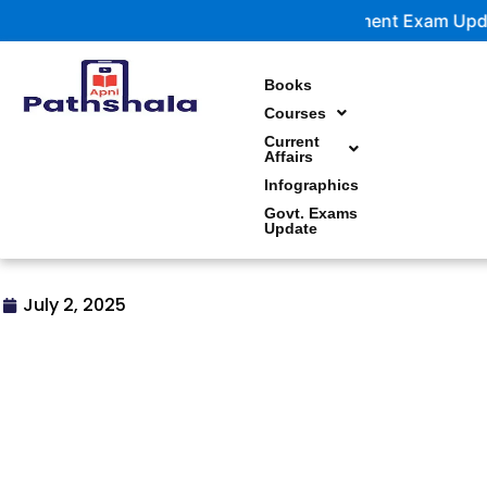
Skip
Government Exam Updates | Latest notification
to
content
Books
Courses
Current
Affairs
Infographics
Govt. Exams
Update
July 2, 2025