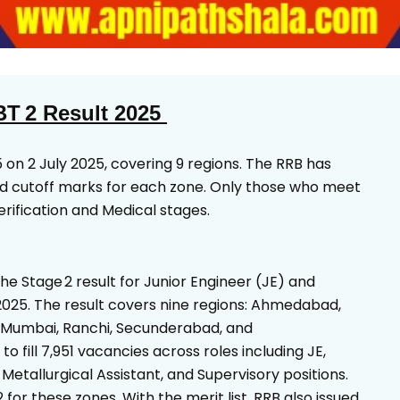
T 2 Result 2025
on 2 July 2025, covering 9 regions. The RRB has
 and cutoff marks for each zone. Only those who meet
rification and Medical stages.
e Stage 2 result for Junior Engineer (JE) and
2025. The result covers nine regions: Ahmedabad,
, Mumbai, Ranchi, Secunderabad, and
fill 7,951 vacancies across roles including JE,
etallurgical Assistant, and Supervisory positions.
for these zones. With the merit list, RRB also issued