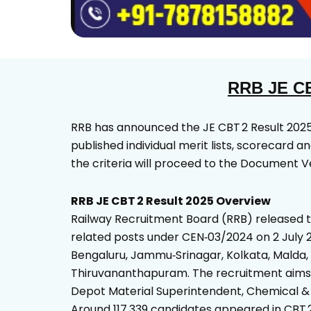
RRB JE CB
RRB has announced the JE CBT 2 Result 2025 
published individual merit lists, scorecard
the criteria will proceed to the Document Ve
RRB JE CBT 2 Result 2025 Overview
Railway Recruitment Board (RRB) released th
related posts under CEN‑03/2024 on 2 July 
Bengaluru, Jammu‑Srinagar, Kolkata, Malda
Thiruvananthapuram. The recruitment aims to 
Depot Material Superintendent, Chemical & M
Around 117,339 candidates appeared in CBT 2 