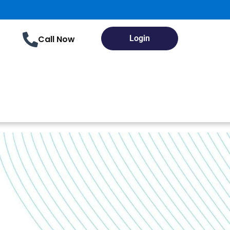
Call Now
Login