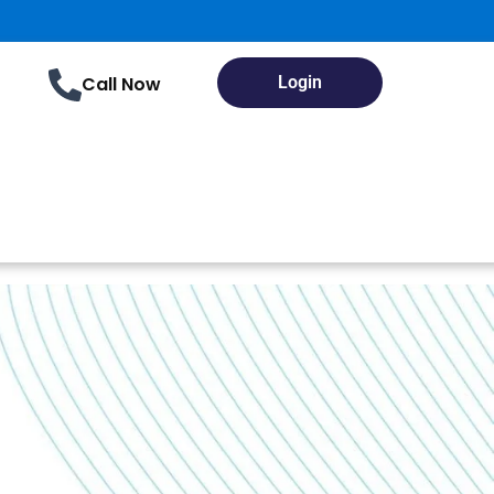
Government Exam Updates | Latest notifications and
Call Now
Login