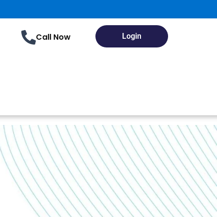
Call Now
Login