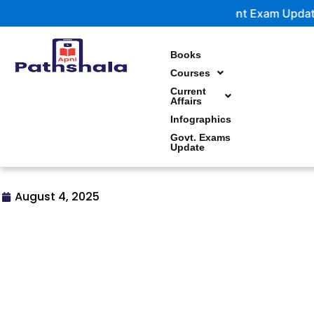
Skip
Government Exam Updates | Latest notifications an
to
content
Books
Courses
Current
Affairs
Infographics
Govt. Exams
Update
August 4, 2025