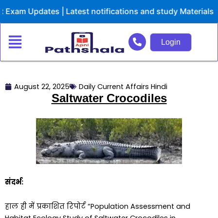
Skip
am Updates | Latest notifications and study Materials
to
content
Login
August 22, 2025
Daily Current Affairs Hindi
Saltwater Crocodiles
संदर्भ
:
हाल ही में प्रकाशित रिपोर्ट “Population Assessment and
Habitat Ecology Study of Saltwater Crocodiles in