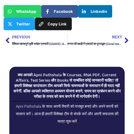
WhatsApp
Facebook
Linkedin
Twitter
Copy Link
Prev
Ne
PREVIOUS
NEXT
वैश्विक महत्त्वपूर्ण कृषि धरोहर प्रणाली (GIAHS) | Ankit Avasthi Sir
मन्नार की खाड़ी में प्रवालों का पुनरुद्धार (Coral restoration in Gulf of Mannar) | UPSC
क्या आपको Apni Pathshala के Courses, RNA PDF, Current
Affairs, Test Series और Books से सम्बंधित कोई जानकारी चाहिए? तो
हमारी विशेषज्ञ काउंसलर टीम आपकी सिर्फ समस्याओं के समाधान में ही मदद नहीं
करेगीं, बल्कि आपको व्यक्तिगत अध्ययन योजना बनाने, समय का प्रबंधन करने और
परीक्षा के तनाव को कम करने में भी मार्गदर्शन देगी।
Apni Pathshala के साथ अपनी तैयारी को मजबूत बनाएं और अपने सपनों को
साकार करें। आज ही हमारी विशेषज्ञ टीम से संपर्क करें और अपनी सफलता की
यात्रा शुरू करें