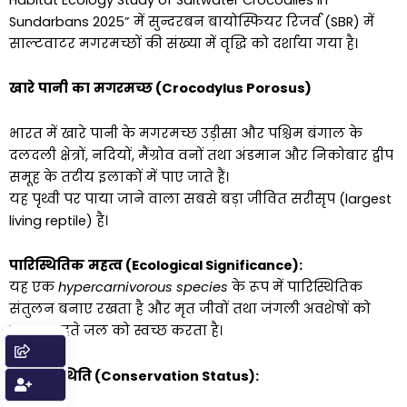
Sundarbans 2025” में सुन्दरबन बायोस्फियर रिजर्व (SBR) में
साल्टवाटर मगरमच्छों की संख्या में वृद्धि को दर्शाया गया है।
खारे
पानी
का
मगरमच्छ
(
Crocodylus Porosus)
भारत में खारे पानी के मगरमच्छ उड़ीसा और पश्चिम बंगाल के
दलदली क्षेत्रों, नदियों, मैंग्रोव वनों तथा अंडमान और निकोबार द्वीप
समूह के तटीय इलाकों में पाए जाते हैं।
यह पृथ्वी पर पाया जाने वाला सबसे बड़ा जीवित सरीसृप (largest
living reptile) है।
पारिस्थितिक
महत्व
(
Ecological Significance):
यह एक
hypercarnivorous species
के रूप में पारिस्थितिक
संतुलन बनाए रखता है और मृत जीवों तथा जंगली अवशेषों को
खाकर बहते जल को स्वच्छ करता है।
संरक्षण
स्थिति
(
Conservation Status):