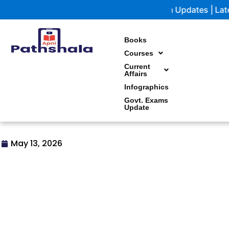
Skip
Government Exam Updates | Latest notifications and st
to
content
Books
Courses
Current
Affairs
Infographics
Govt. Exams
Update
May 13, 2026