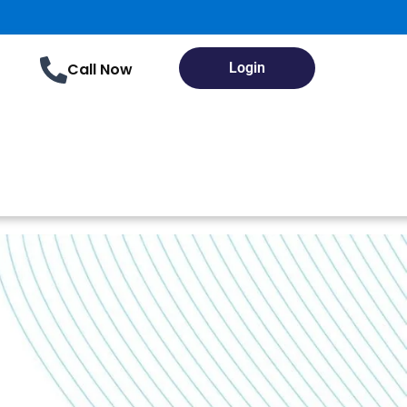
Call Now
Login