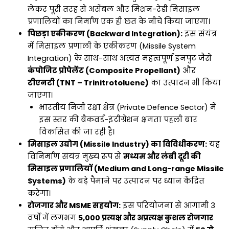
लेकर पूरी तरह से असेंबल और मिशन-रेडी मिसाइल
प्रणालियों का निर्माण एक ही छत के नीचे किया जाएगा।
पिछड़ा एकीकरण (Backward Integration):
इस संयंत्र
में मिसाइल प्रणाली के एकीकरण (Missile System
Integration) के साथ-साथ अत्यंत महत्वपूर्ण इनपुट जैसे
कंपोजिट प्रोपेलेंट (Composite Propellant)
और
टीएनटी (TNT – Trinitrotoluene)
का उत्पादन भी किया
जाएगा।
भारतीय निजी रक्षा क्षेत्र (Private Defence Sector) में
इस स्तर की बैकवर्ड-इंटीग्रेशन क्षमता पहली बार
विकसित की जा रही है।
मिसाइल उद्योग (Missile Industry) का विविधीकरण:
यह
विनिर्माण संयंत्र मुख्य रूप से
मध्यम और लंबी दूरी की
मिसाइल प्रणालियों (Medium and Long-range Missile
Systems)
के बड़े पैमाने पर उत्पादन पर ध्यान केंद्रित
करेगा।
रोजगार और MSME सहयोग:
इस परियोजना से आगामी 3
वर्षों में लगभग
5,000 प्रत्यक्ष और अप्रत्यक्ष कुशल रोजगार