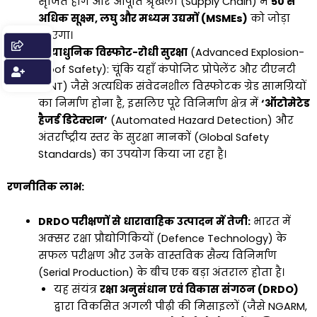
सृजित होंगे और आपूर्ति श्रृंखला (Supply Chain) में
50 से
अधिक सूक्ष्म, लघु और मध्यम उद्यमों (MSMEs)
को जोड़ा
जाएगा।
अत्याधुनिक विस्फोट-रोधी सुरक्षा
(Advanced Explosion-
Proof Safety): चूंकि यहाँ कंपोजिट प्रोपेलेंट और टीएनटी
(TNT) जैसे अत्यधिक संवेदनशील विस्फोटक ग्रेड सामग्रियों
का निर्माण होना है, इसलिए पूरे विनिर्माण क्षेत्र में
‘ऑटोमेटेड
हैजर्ड डिटेक्शन’
(Automated Hazard Detection) और
अंतर्राष्ट्रीय स्तर के सुरक्षा मानकों (Global Safety
Standards) का उपयोग किया जा रहा है।
रणनीतिक लाभ:
DRDO परीक्षणों से धारावाहिक उत्पादन में तेजी:
भारत में
अक्सर रक्षा प्रौद्योगिकियों (Defence Technology) के
सफल परीक्षण और उनके वास्तविक सैन्य विनिर्माण
(Serial Production) के बीच एक बड़ा अंतराल होता है।
यह संयंत्र
रक्षा अनुसंधान एवं विकास संगठन (DRDO)
द्वारा विकसित अगली पीढ़ी की मिसाइलों (जैसे NGARM,