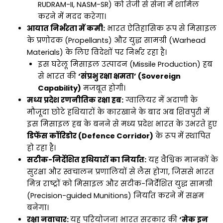
RUDRAM-II, NASM-SR) को तेजी से सेना में शामिल
करने में मदद करेगा।
आयात निर्भरता में कमी:
भारत ऐतिहासिक रूप से मिसाइल
के प्रणोदक (Propellants) और युद्ध सामग्री (Warhead
Materials) के लिए विदेशों पर निर्भर रहा है।
इस घरेलू मिसाइल उत्पादन (Missile Production) हब
से भारत की
‘संप्रभु रक्षा क्षमता’ (Sovereign
Capability)
मजबूत होगी।
मध्य प्रदेश रणनीतिक रक्षा हब:
ग्वालियर में अदाणी के
मौजूदा छोटे हथियारों के कारखाने के बाद अब शिवपुरी में
इस मिसाइल हब के बनने से मध्य प्रदेश भारत के उभरते हुए
डिफेंस कॉरिडोर (Defence Corridor)
के रूप में स्थापित
हो रहा है।
सटीक-निर्देशित हथियारों का निर्यात:
यह वैश्विक मानकों के
सुरक्षा और स्वचालन प्रणालियों से लैस होगा, जिससे भारत
मित्र राष्ट्रों को मिसाइल और सटीक-निर्देशित युद्ध सामग्री
(Precision-guided Munitions) निर्यात करने में सक्षम
बनेगा।
रक्षा नवाचार:
यह परियोजना भारत सरकार की
‘मेक इन