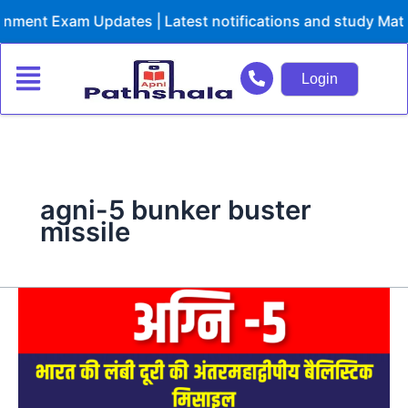
Skip
ent Exam Updates | Latest notifications and study Materia
to
content
Login
agni-5 bunker buster
missile
अग्नि-5
(Agni-
5)
|
UPSC
Preparation