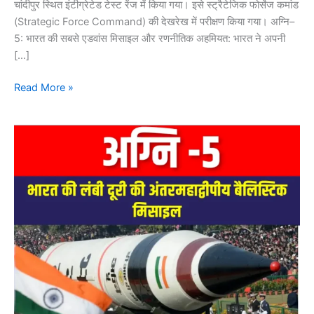
चांदीपुर स्थित इंटीग्रेटेड टेस्ट रेंज में किया गया। इसे स्ट्रैटेजिक फोर्सेज कमांड
(Strategic Force Command) की देखरेख में परीक्षण किया गया। अग्नि–
5: भारत की सबसे एडवांस मिसाइल और रणनीतिक अहमियत: भारत ने अपनी
[…]
Read More »
अग्नि
-5
(Agni-
5)
|
Ankit
Avasthi
Sir