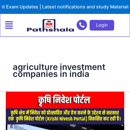
Skip
 Exam Updates | Latest notifications and study Materials
to
content
Login
agriculture investment
companies in india
कृषि
निवेश
पोर्टल
(Agricultural
Investment
Portal)