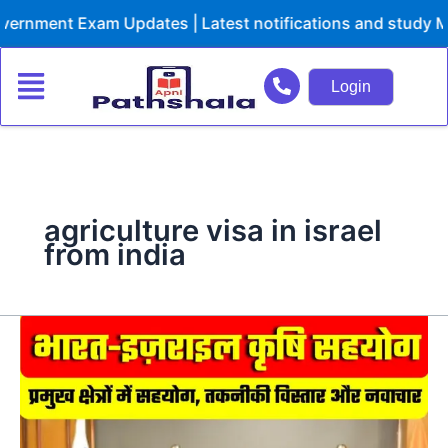
Skip
rnment Exam Updates | Latest notifications and study Mat
to
content
Login
agriculture visa in israel
from india
भारत-
इज़रायल
कृषि
समझौता