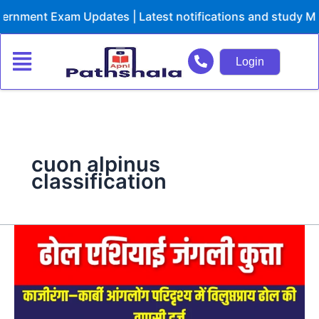
Skip
nment Exam Updates | Latest notifications and study Mate
to
content
Login
cuon alpinus
classification
ढोल
एशियाई
जंगली
कुत्ता
(Cuon
alpinus