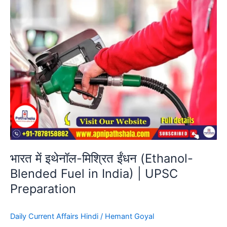
Blended
Fuel
in
India)
|
UPSC
Preparation
भारत में इथेनॉल-मिश्रित ईंधन (Ethanol-
Blended Fuel in India) | UPSC
Preparation
Daily Current Affairs Hindi
/
Hemant Goyal