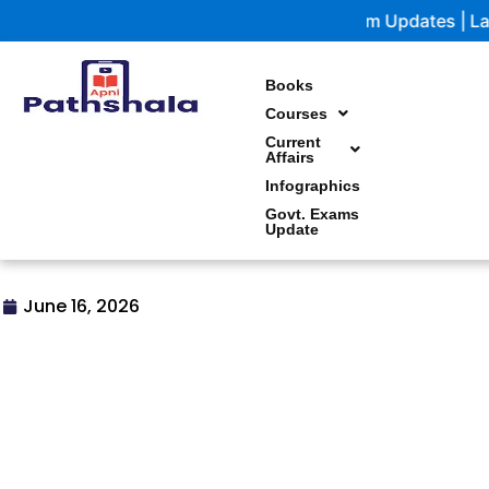
Skip
Government Exam Updates | Latest notifications and stu
to
content
Books
Courses
Current
Affairs
Infographics
Govt. Exams
Update
June 16, 2026