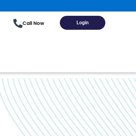
Call Now
Login