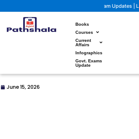
Skip
Government Exam Updates | Latest notifications a
to
content
Books
Courses
Current
Affairs
Infographics
Govt. Exams
Update
June 15, 2026