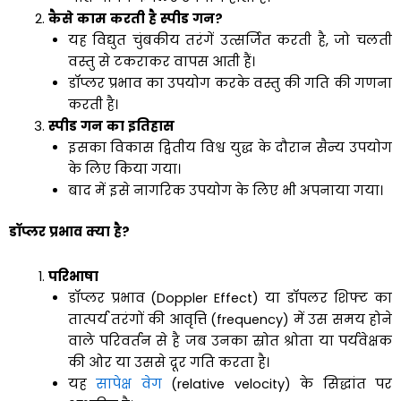
कैसे
काम
करती
है
स्पीड
गन
?
यह विद्युत चुंबकीय तरंगें उत्सर्जित करती है, जो चलती
वस्तु से टकराकर वापस आती हैं।
डॉप्लर प्रभाव का उपयोग करके वस्तु की गति की गणना
करती है।
स्पीड
गन
का
इतिहास
इसका विकास द्वितीय विश्व युद्ध के दौरान सैन्य उपयोग
के लिए किया गया।
बाद में इसे नागरिक उपयोग के लिए भी अपनाया गया।
डॉप्लर
प्रभाव
क्या
है
?
परिभाषा
डॉप्लर प्रभाव (Doppler Effect) या डॉपलर शिफ्ट का
तात्पर्य तरंगों की आवृत्ति (frequency) में उस समय होने
वाले परिवर्तन से है जब उनका स्रोत श्रोता या पर्यवेक्षक
की ओर या उससे दूर गति करता है।
यह
सापेक्ष वेग
(relative velocity) के सिद्धांत पर