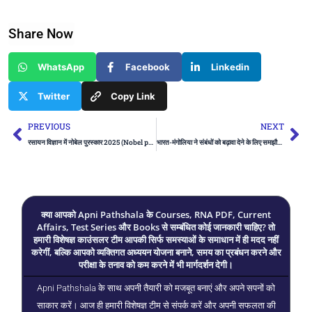
Share Now
WhatsApp
Facebook
Linkedin
Twitter
Copy Link
Prev
Ne
PREVIOUS
NEXT
रसायन विज्ञान में नोबेल पुरस्कार 2025 (Nobel prize in chemistry 2025) | UPSC
भारत-मंगोलिया ने संबंधों को बढ़ावा देने के लिए समझौता ज्ञापनों पर हस्ताक्षर (India-Mongolia Sign MoUs to Boost Ties) | UPSC
क्या आपको Apni Pathshala के Courses, RNA PDF, Current
Affairs, Test Series और Books से सम्बंधित कोई जानकारी चाहिए? तो
हमारी विशेषज्ञ काउंसलर टीम आपकी सिर्फ समस्याओं के समाधान में ही मदद नहीं
करेगीं, बल्कि आपको व्यक्तिगत अध्ययन योजना बनाने, समय का प्रबंधन करने और
परीक्षा के तनाव को कम करने में भी मार्गदर्शन देगी।
Apni Pathshala के साथ अपनी तैयारी को मजबूत बनाएं और अपने सपनों को
साकार करें। आज ही हमारी विशेषज्ञ टीम से संपर्क करें और अपनी सफलता की