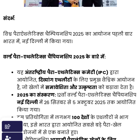
संदर्भ
:
विश्व पैराऐथलेटिक्स चैम्पियनशिप 2025 का आयोजन पहली बार
भारत में, नई दिल्ली में किया गया।
वर्ल्ड
पैरा
–
एथलेटिक्स
चैंपियनशिप
2025
के
बारे
में
:
यह
अंतर्राष्ट्रीय
पैरा
–
एथलेटिक्स
कमेटी
(
IPC)
द्वारा
आयोजित,
दिव्यांग
एथलीटों
के लिए प्रमुख वैश्विक आयोजन
है, जो खेलों में
समावेशिता
और
उत्कृष्टता
को बढ़ावा देता है।
2025
का
संस्करण
:
12वाँ वर्ल्ड पैरा-एथलेटिक्स चैंपियनशिप
नई
दिल्ली
में 26 सितंबर से 5 अक्टूबर 2025 तक आयोजित
किया गया।
इस प्रतियोगिता में लगभग
100
देशों
के एथलीटों ने भाग
लिया, इसे भारत द्वारा आयोजित सबसे बड़े पैरा-खेल
आयोजनों में से एक बनाते हुए।
यह चैंपियनशिप
आगामी
पैरालंपिक
खेलों
के
लिए