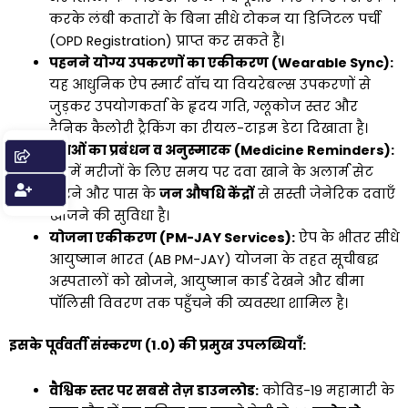
करके लंबी कतारों के बिना सीधे टोकन या डिजिटल पर्ची
(OPD Registration) प्राप्त कर सकते हैं।
पहनने योग्य उपकरणों का एकीकरण (Wearable Sync):
यह आधुनिक ऐप स्मार्ट वॉच या वियरेबल्स उपकरणों से
जुड़कर उपयोगकर्ता के हृदय गति, ग्लूकोज स्तर और
दैनिक कैलोरी ट्रैकिंग का रीयल-टाइम डेटा दिखाता है।
दवाओं का प्रबंधन व अनुस्मारक (Medicine Reminders):
इसमें मरीजों के लिए समय पर दवा खाने के अलार्म सेट
करने और पास के
जन औषधि केंद्रों
से सस्ती जेनेरिक दवाएँ
खोजने की सुविधा है।
योजना एकीकरण (PM-JAY Services):
ऐप के भीतर सीधे
आयुष्मान भारत (AB PM-JAY) योजना के तहत सूचीबद्ध
अस्पतालों को खोजने, आयुष्मान कार्ड देखने और बीमा
पॉलिसी विवरण तक पहुँचने की व्यवस्था शामिल है।
इसके पूर्ववर्ती संस्करण (1.0) की प्रमुख उपलब्धियाँ:
वैश्विक स्तर पर सबसे तेज़ डाउनलोड:
कोविड-19 महामारी के