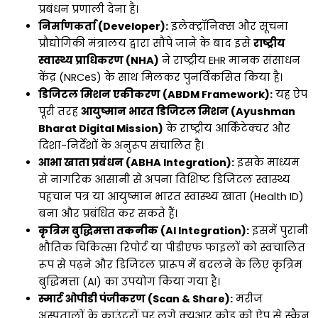
प्रबंधन प्रणाली देना है।
निर्माणकर्ता (Developer):
इलेक्ट्रॉनिक्स और सूचना
प्रौद्योगिकी मंत्रालय द्वारा सौंपे जाने के बाद इसे
राष्ट्रीय
स्वास्थ्य प्राधिकरण (NHA)
ने राष्ट्रीय EHR मानक संसाधन
केंद्र (NRCeS) के साथ मिलकर पुनर्विकसित किया है।
डिजिटल मिशन एकीकरण (ABDM Framework):
यह ऐप
पूरी तरह
आयुष्मान भारत डिजिटल मिशन (Ayushman
Bharat Digital Mission)
के राष्ट्रीय आर्किटेक्चर और
दिशा-निर्देशों के अनुरूप संचालित है।
आभा खाता प्रबंधन (ABHA Integration):
इसके माध्यम
से नागरिक आसानी से अपना विशिष्ट डिजिटल स्वास्थ्य
पहचान पत्र या आयुष्मान भारत स्वास्थ्य खाता (Health ID)
बना और प्रबंधित कर सकते हैं।
कृत्रिम बुद्धिमत्ता तकनीक (AI Integration):
इसमें पुरानी
भौतिक चिकित्सा रिपोर्ट या पीडीएफ फाइलों को स्वचालित
रूप से पढ़ने और डिजिटल प्रारूप में बदलने के लिए कृत्रिम
बुद्धिमत्ता (AI) का उपयोग किया गया है।
स्मार्ट ओपीडी पंजीकरण (Scan & Share):
मरीज
अस्पतालों के काउंटरों पर लगे क्यूआर कोड को ऐप से स्कैन