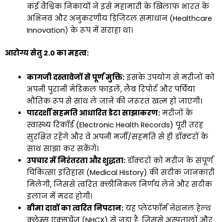
कई वैश्विक निकायों ने इसे महामारी के खिलाफ भारत के
अभिनव और अनुकरणीय डिजिटल समाधान (Healthcare
Innovation) के रूप में सराहा था।
आरोग्य सेतु 2.0 का महत्व:
कागजी दस्तावेजों से पूर्ण मुक्ति:
इसके उपयोग से मरीजों को
अपनी पुरानी मेडिकल फाइलें, लैब रिपोर्ट और पर्चियां
भौतिक रूप से साथ ले जाने की जरूरत खत्म हो जाएगी।
पारदर्शी सहमति आधारित डेटा साझाकरण:
मरीजों के
स्वास्थ्य रिकॉर्ड (Electronic Health Records) पूरी तरह
सुरक्षित रहेंगे और वे अपनी मर्जी/सहमति से ही डॉक्टरों के
साथ साझा कर सकेंगे।
उपचार में निरंतरता और शुद्धता:
डॉक्टरों को मरीज के संपूर्ण
चिकित्सा इतिहास (Medical History) की सटीक जानकारी
मिलेगी, जिससे त्वरित क्लीनिकल निर्णय लेने और सटीक
इलाज में मदद होगी।
बीमा दावों का त्वरित निपटान:
यह प्लेटफॉर्म नेशनल हेल्थ
क्लेम्स एक्सचेंज (NHCX) से जुड़ा है, जिससे अस्पतालों और