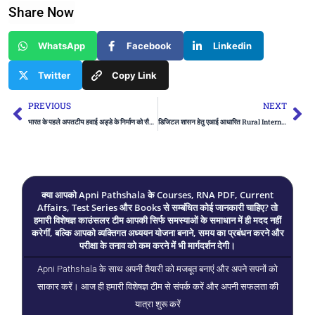
Share Now
WhatsApp
Facebook
Linkedin
Twitter
Copy Link
Prev
Ne
PREVIOUS
NEXT
भारत के पहले अपतटीय हवाई अड्डे के निर्माण को सैद्धांतिक मंजूरी मिली
डिजिटल शासन हेतु एआई आधारित Rural Internal Audit Portal हुआ लॉन्च
क्या आपको Apni Pathshala के Courses, RNA PDF, Current
Affairs, Test Series और Books से सम्बंधित कोई जानकारी चाहिए? तो
हमारी विशेषज्ञ काउंसलर टीम आपकी सिर्फ समस्याओं के समाधान में ही मदद नहीं
करेगीं, बल्कि आपको व्यक्तिगत अध्ययन योजना बनाने, समय का प्रबंधन करने और
परीक्षा के तनाव को कम करने में भी मार्गदर्शन देगी।
Apni Pathshala के साथ अपनी तैयारी को मजबूत बनाएं और अपने सपनों को
साकार करें। आज ही हमारी विशेषज्ञ टीम से संपर्क करें और अपनी सफलता की
यात्रा शुरू करें