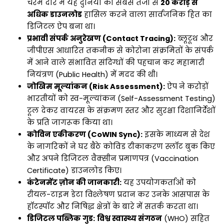
चरम दौर में यह दुनिया का सबसे तेजी से
20 करोड़ से
अधिक डाउनलोड
हासिल करने वाला सार्वजनिक हित का
डिजिटल ऐप बना था।
प्रभावी संपर्क अनुरेखण (Contact Tracing):
ब्लूटूथ और
जीपीएस आधारित तकनीक से कोरोना संक्रमितों के संपर्क
में आने वाले संभावित संदिग्धों की पहचान कर महामारी
नियंत्रण (Public Health) में मदद की थी।
जोखिम मूल्यांकन (Risk Assessment):
ऐप ने करोड़ों
भारतीयों को स्व-मूल्यांकन (Self-Assessment Testing)
टूल देकर वायरस के संक्रमण स्तर और सुरक्षा दिशानिर्देशों
के प्रति जागरूक किया था।
कोविन एकीकरण (CoWIN Sync):
इसके माध्यम से देश
के नागरिकों ने घर बैठे कोविड टीकाकरण स्लॉट बुक किए
और अपने डिजिटल वैक्सीन प्रमाणपत्र (Vaccination
Certificate) डाउनलोड किए।
कंटेनमेंट ज़ोन की जानकारी:
यह उपयोगकर्ताओं को
रीयल-टाइम डेटा विश्लेषण प्रदान कर उनके आसपास के
हॉटस्पॉट और निषिद्ध क्षेत्रों के बारे में सतर्क करता था।
डिजिटल पब्लिक गुड:
विश्व स्वास्थ्य संगठन
(WHO) सहित