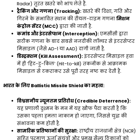
Radar) तुरंत खतरे को भांप लेते हैं.
ट्रैकिंग और गणना (Tracking):
खतरे की दिशा, गति और
गिरने के संभावित स्थान की रीयल-टाइम गणना
मिशन
कंट्रोल सेंटर (MCC)
द्वारा की जाती है.
कमांड और इंटरसेप्शन (Interception):
एमसीसी द्वारा
सटीक गणना के बाद सबसे नजदीकी लॉन्चर से इंटरसेप्टर
मिसाइल (जैसे AD-1 या AAD) दागी जाती है.
डिस्ट्रक्शन (Kill Assessment):
इंटरसेप्टर मिसाइल हवा
में ही ‘हिट-टू-किल’ (Hit-to-kill) तकनीक से आक्रामक
मिसाइल से टकराकर उसे पूरी तरह नष्ट कर देती है.
भारत के लिए Ballistic Missile Shield का महत्व:
विश्वसनीय न्यूनतम प्रतिरोध (Credible Deterrence):
यह प्रणाली दुश्मन के मन में यह खौफ पैदा करती है कि
उसका पहला हमला नाकाम हो जाएगा, जिससे युद्ध की
संभावना कम होती है.
सामरिक प्रतिष्ठानों की सुरक्षा:
राष्ट्रीय राजधानी क्षेत्र (NCR)
सहित परमाणु ऊर्जा संयंत्रों और प्रमुख सैन्य ठिकानों को