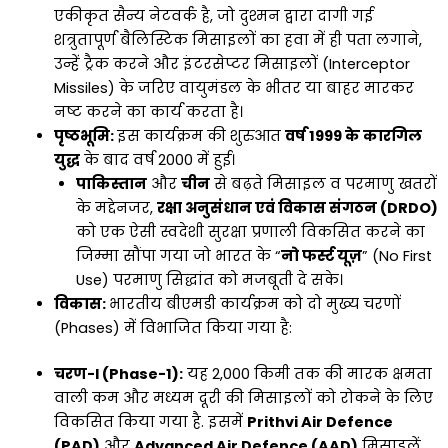
एकीकृत सैन्य नेटवर्क है, जो दुश्मन द्वारा दागी गई
शत्रुतापूर्ण बैलिस्टिक मिसाइलों का हवा में ही पता लगाने,
उन्हें ट्रैक करने और इंटरसेप्टर मिसाइलों (Interceptor
Missiles) के जरिए वायुमंडल के भीतर या बाहर मारकर
नष्ट करने का कार्य करता है।
पृष्ठभूमि:
इस कार्यक्रम की शुरुआत
वर्ष 1999 के कारगिल
युद्ध
के बाद वर्ष 2000 में हुई।
पाकिस्तान
और
चीन
से बढ़ते मिसाइल व परमाणु खतरों
के मद्देनजर,
रक्षा अनुसंधान एवं विकास संगठन (DRDO)
को एक ऐसी स्वदेशी सुरक्षा प्रणाली विकसित करने का
जिम्मा सौंपा गया जो भारत के “
नो फर्स्ट यूज़
” (No First
Use) परमाणु सिद्धांत को मजबूती दे सके।
विकास:
भारतीय बीएमडी कार्यक्रम को दो मुख्य चरणों
(Phases) में विभाजित किया गया है:
चरण-I (Phase-1):
यह 2,000 किमी तक की मारक क्षमता
वाली कम और मध्यम दूरी की मिसाइलों को रोकने के लिए
विकसित किया गया है. इसमें
Prithvi Air Defence
(PAD)
और
Advanced Air Defence (AAD)
मिसाइलें