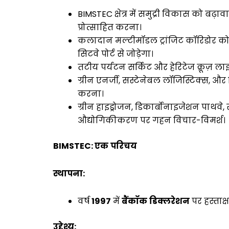
BIMSTEC क्षेत्र में समुद्री विकास को ब
प्रोत्साहित करना।
कलादान मल्टीमॉडल ट्रांजिट कॉरिडोर को त
सिटवे पोर्ट से जोड़ेगा।
तटीय पर्यटन सर्किट और हेरिटेज क्रूज़ 
ग्रीन एनर्जी, सस्टेनेबल लॉजिस्टिक्स, और
करना।
ग्रीन हाइड्रोजन, डिकार्बोनाइजेशन पाथवे, 
औद्योगिकीकरण पर गहन विचार-विमर्श।
BIMSTEC:
एक
परिचय
स्थापना
:
वर्ष
1997
में
बैंकॉक
डिक्लरेशन
पर हस्ताक
उद्देश्य
: