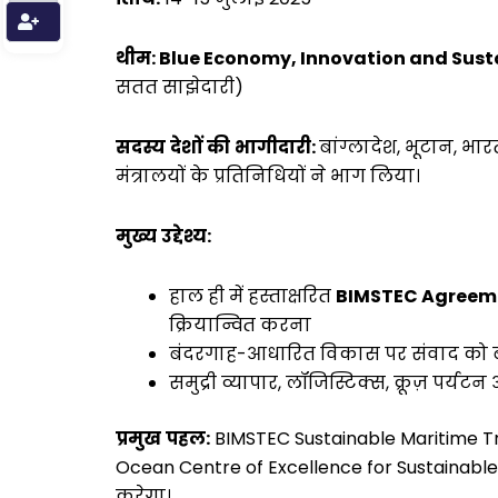
थीम
: Blue Economy, Innovation and Sust
सतत साझेदारी)
सदस्य
देशों
की
भागीदारी
:
बांग्लादेश, भूटान, भारत
मंत्रालयों के प्रतिनिधियों ने भाग लिया।
मुख्य
उद्देश्य
:
हाल ही में हस्ताक्षरित
BIMSTEC Agreeme
क्रियान्वित करना
बंदरगाह-आधारित विकास पर संवाद को ब
समुद्री व्यापार, लॉजिस्टिक्स, क्रूज़ 
प्रमुख
पहल
:
BIMSTEC Sustainable Maritime Tr
Ocean Centre of Excellence for Sustainable
करेगा।