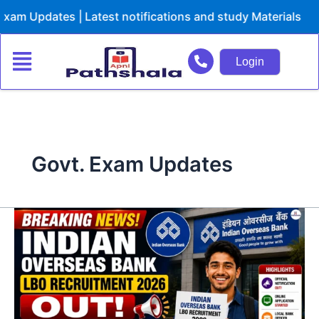
Skip
 | Latest notifications and study Materials
to
content
Login
Govt. Exam Updates
Indian
Overseas
Bank
LBO
Recruitment
2026
Out