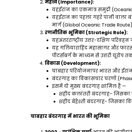
महत्त्व
(
Importance):
यहईरान का एकमात्र समुद्री (Oceanic
यहईरान का पहला गहरे पानी वाला बंदरग
मार्ग (Global Oceanic Trade Route) स
रणनीतिक
भूमिका
(
Strategic Role):
यहअंतरराष्ट्रीय उत्तर-दक्षिण परिवहन
यह गलियाराहिंद महासागर और फारस की
पीटर्सबर्ग के माध्यम से उत्तरी यूरोप त
विकास
(
Development):
चाबहार परियोजनापर भारत और ईरान क
बंदरगाह का विकासचार चरणों (Phases)
इसमें दो मुख्य बंदरगाह शामिल हैं —
शहीद कलांतरी बंदरगाह– जिसका व
शहीद बेहेश्ती बंदरगाह- जिसका वि
चाबहार
बंदरगाह
में
भारत
की
भूमिका