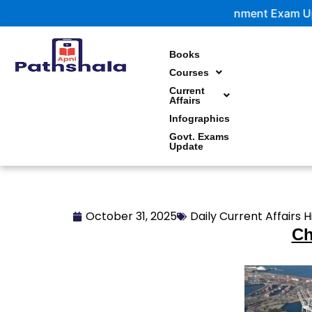
Skip
Government Exam Updates | Lat
to
content
Books
Courses
Current
Affairs
Infographics
Govt. Exams
Update
October 31, 2025
Daily Current Affairs H
Ch