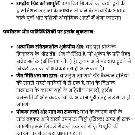
राष्ट्रीय ग्रिड को आपूर्ति:
उत्पादित बिजली को लंबी दूरी की
ट्रांसमिशन लाइनों के माध्यम से चीन के अत्यधिक आबादी
वाले पूर्वी और दक्षिणी औद्योगिक शहरों में भेजा जाएगा।
पर्यावरण और पारिस्थितिकी पर इसके नुकसान:
अत्यधिक संवेदनशील भूकंपीय क्षेत्र:
यह पूरा प्रोजेक्ट
हिमालय के
‘ग्रेट बेंड’
क्षेत्र में स्थित है, जो भूकंप के प्रति बेहद
संवेदनशील (सीस्मिक जोन) है। भूकंप आने पर बांध टूटने से
निचले इलाकों में भयंकर तबाही आ सकती है।
जैव विविधता का ह्रास:
यारलुंग त्सांगपो ग्रैंड कैन्यन दुनिया
की सबसे गहरी घाटियों में से एक है. बांध के विशाल
जलाशय के कारण यहाँ के अद्वितीय जंगलों, दुर्लभ
वनस्पतियों और वन्यजीवों के आवास पूरी तरह जलमग्न हो
जाएंगे।
पोषक तत्वों और गाद का रुकना:
बांध के कारण नदी के
साथ बहकर आने वाली उपजाऊ मिट्टी (सिल्ट) ऊपर ही रुक
जाएगी। इससे निचले मैदानी इलाकों में कृषि भूमि की
उर्वरता पर बेहद बुरा प्रभाव पड़ेगा।