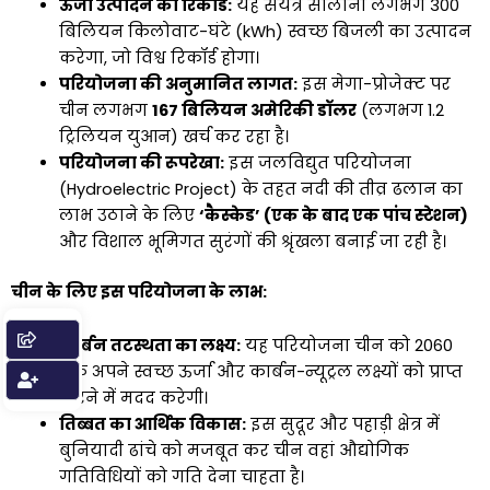
ऊर्जा उत्पादन का रिकॉर्ड:
यह संयंत्र सालाना लगभग 300
बिलियन किलोवाट-घंटे (kWh) स्वच्छ बिजली का उत्पादन
करेगा, जो विश्व रिकॉर्ड होगा।
परियोजना की अनुमानित लागत:
इस मेगा-प्रोजेक्ट पर
चीन लगभग
167 बिलियन अमेरिकी डॉलर
(लगभग 1.2
ट्रिलियन युआन) खर्च कर रहा है।
परियोजना की रूपरेखा:
इस जलविद्युत परियोजना
(Hydroelectric Project) के तहत नदी की तीव्र ढलान का
लाभ उठाने के लिए
‘कैस्केड’ (एक के बाद एक पांच स्टेशन)
और विशाल भूमिगत सुरंगों की श्रृंखला बनाई जा रही है।
चीन के लिए इस परियोजना के लाभ:
कार्बन तटस्थता का लक्ष्य:
यह परियोजना चीन को 2060
तक अपने स्वच्छ ऊर्जा और कार्बन-न्यूट्रल लक्ष्यों को प्राप्त
करने में मदद करेगी।
तिब्बत का आर्थिक विकास:
इस सुदूर और पहाड़ी क्षेत्र में
बुनियादी ढांचे को मजबूत कर चीन वहां औद्योगिक
गतिविधियों को गति देना चाहता है।