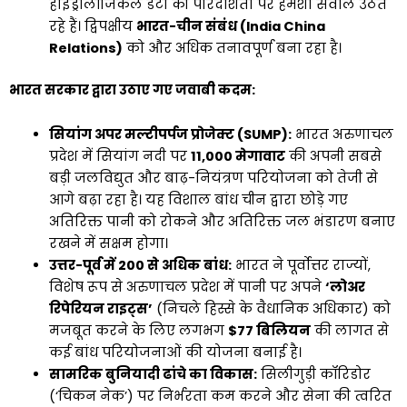
हाइड्रोलॉजिकल डेटा की पारदर्शिता पर हमेशा सवाल उठते
रहे हैं। द्विपक्षीय
भारत-चीन संबंध (India China
Relations)
को और अधिक तनावपूर्ण बना रहा है।
भारत सरकार द्वारा उठाए गए जवाबी कदम:
सियांग अपर मल्टीपर्पज प्रोजेक्ट (SUMP):
भारत अरुणाचल
प्रदेश में सियांग नदी पर
11,000 मेगावाट
की अपनी सबसे
बड़ी जलविद्युत और बाढ़-नियंत्रण परियोजना को तेजी से
आगे बढ़ा रहा है। यह विशाल बांध चीन द्वारा छोड़े गए
अतिरिक्त पानी को रोकने और अतिरिक्त जल भंडारण बनाए
रखने में सक्षम होगा।
उत्तर-पूर्व में 200 से अधिक बांध:
भारत ने पूर्वोत्तर राज्यों,
विशेष रूप से अरुणाचल प्रदेश में पानी पर अपने
‘लोअर
रिपेरियन राइट्स’
(निचले हिस्से के वैधानिक अधिकार) को
मजबूत करने के लिए लगभग
$77 बिलियन
की लागत से
कई बांध परियोजनाओं की योजना बनाई है।
सामरिक बुनियादी ढांचे का विकास:
सिलीगुड़ी कॉरिडोर
(‘चिकन नेक’) पर निर्भरता कम करने और सेना की त्वरित