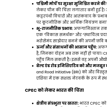
पश्चिमी मोर्चे पर सुरक्षा सुनिश्चित करने क
लेकर चीन की चिंता लगातार बनी हुई है। 
कट्टरपंथी विचारों और आतंकवाद के प्रभा
पर कूटनीतिक और आर्थिक नियंत्रण बना
भू-राजनीतिक प्रभाव:
अफगानिस्तान तक C
एक “विकास समर्थक” और “स्थायित्व प्रदाता
भरोसेमंद साझेदार बनने की अपनी छवि 
ऊर्जा और संसाधनों की आसान पहुँच:
अफगा
है, जिनका दोहन अब तक नहीं हो पाया। C
पहुँच मिल सकती है। इससे वह अपनी औद्यो
बेल्ट एंड रोड इनिशिएटिव को और मजबूत
and Road Initiative (BRI) को और विस्तृत
एशिया में एक सशक्त नेटवर्क के रूप में स
CPEC को लेकर भारत की चिंता
क्षेत्रीय संप्रभुता पर खतरा:
भारत CPEC को ग