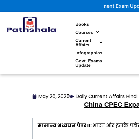
Skip
Government Exam Updates | Latest
to
content
Books
Courses
Current
Affairs
Infographics
Govt. Exams
Update
May 26, 2025
Daily Current Affairs Hindi
China CPEC Expan
सामान्य अध्ययन पेपर II:
भारत और इसके पड़ो