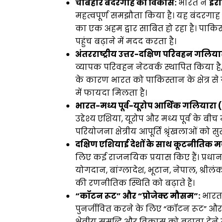
चाबहार बंदरगाह का विकास:
भारत ने
ईर
महत्वपूर्ण समझौता किया है। यह बंदरगा
का एक अहम द्वार साबित हो रहा है। पाक
पहुंच बढ़ाने में मदद करता है।
अंतरराष्ट्रीय उत्तर-दक्षिण परिवहन गलिय
व्यापक परिवहन नेटवर्क स्थापित किया ह
के कारण भारत को पाकिस्तान के क्षेत्र से ग
में फायदा मिलता है।
भारत-मध्य पूर्व-यूरोप आर्थिक गलियारा 
उद्देश्य एशिया, यूरोप और मध्य पूर्व के 
परियोजना क्षेत्रीय आपूर्ति श्रृंखलाओं को 
दक्षिण एशियाई देशों के साथ कूटनीतिक म
लिए कई राजनयिक प्रयास किए हैं। प्रधानमं
योगदान, बांग्लादेश, भूटान, नेपाल, श्रीलं
की रणनीतिक स्थिति को बढ़ाते हैं।
“कॉटन रूट” और “प्रोजेक्ट मौसम”:
भारत न
पुनर्जीवित करने के लिए “कॉटन रूट” और “
क्षेत्रीय समृद्धि और विकास को बढ़ावा दे