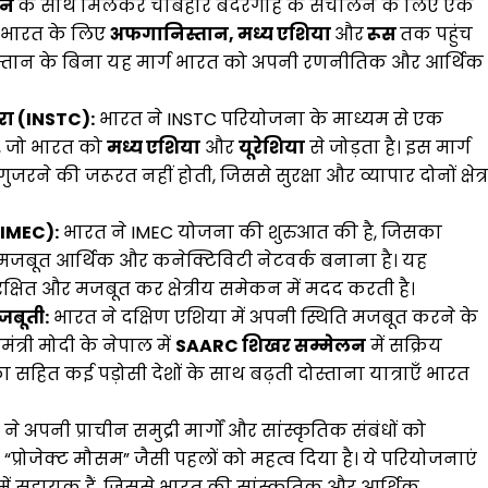
ान
के साथ मिलकर चाबहार बंदरगाह के संचालन के लिए एक
ह भारत के लिए
अफगानिस्तान, मध्य एशिया
और
रूस
तक पहुंच
िस्तान के बिना यह मार्ग भारत को अपनी रणनीतिक और आर्थिक
ारा (INSTC):
भारत ने INSTC परियोजना के माध्यम से एक
ै, जो भारत को
मध्य एशिया
और
यूरेशिया
से जोड़ता है। इस मार्ग
ुजरने की जरूरत नहीं होती, जिससे सुरक्षा और व्यापार दोनों क्षेत्र
(IMEC):
भारत ने IMEC योजना की शुरुआत की है, जिसका
बीच मजबूत आर्थिक और कनेक्टिविटी नेटवर्क बनाना है। यह
सुरक्षित और मजबूत कर क्षेत्रीय समेकन में मदद करती है।
जबूती:
भारत ने दक्षिण एशिया में अपनी स्थिति मजबूत करने के
त्री मोदी के नेपाल में
SAARC शिखर सम्मेलन
में सक्रिय
का सहित कई पड़ोसी देशों के साथ बढ़ती दोस्ताना यात्राएँ भारत
े अपनी प्राचीन समुद्री मार्गों और सांस्कृतिक संबंधों को
प्रोजेक्ट मौसम” जैसी पहलों को महत्व दिया है। ये परियोजनाएं
ने में सहायक हैं, जिससे भारत की सांस्कृतिक और आर्थिक