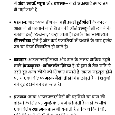
में
अंडा
,
लार्वा
,
प्यूपा
और
वयस्क
—चारों अवस्थाएँ स्पष्ट रूप
से पाई जाती हैं।
पहचान:
आउलफ्लाई अपनी
बड़ी उभरी हुई आँखों
के कारण
आसानी से पहचाने जाते हैं। इनकी आँखें
उल्लू
जैसी लगने के
कारण इन्हें “Owl-fly” कहा जाता है। इनके पंख सामान्यतः
झिल्लीदार
होते हैं और कई प्रजातियों में उभरने के बाद हल्के
रंग या पैटर्न विकसित हो जाते हैं।
व्यवहार:
आउलफ्लाई संध्या और रात के समय सक्रिय रहने
वाले
क्रेपस्कुलर–नॉक्टर्नल प्रिडेटर
हैं। ये हवा में तेज गति से
उड़ते हुए अन्य कीटों को शिकार बनाते हैं। खतरा महसूस होने
पर ये एक विशिष्ट
मस्क जैसी तीखी गंध
छोड़ते हैं जो शत्रुओं
को दूर रखने का रक्षा-तंत्र है।
प्रजनन:
मादा आउलफ्लाई पेड़ों की टहनियों या घास की
डंडियों के सिरे पर
गुच्छे
के रूप में
अंडे
देती है। अंडों के नीचे
एक विशेष
रक्षात्मक ढाल
भी बनाती है ताकि चींटियों और