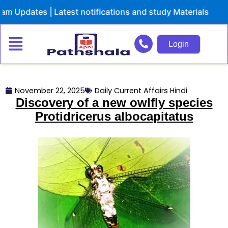
Skip
pdates | Latest notifications and study Materials
to
content
Login
November 22, 2025
Daily Current Affairs Hindi
Discovery of a new owlfly species
Protidricerus albocapitatus