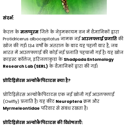
संदर्भ:
केरल के
मलप्पुरम
जिले के नेडुमकायम वन में वैज्ञानिकों द्वारा
Protidricerus albocapitatus नामक नई
आउलफ्लाई प्रजाति
की
खोज की गई। 134 वर्षों के अंतराल के बाद यह पहली बार है, जब
भारत में आउलफ्लाई की कोई नई प्रजाति पहचानी गई है। यह खोज
क्राइस्ट कॉलेज, इरिंजलाकुडा के
Shadpada Entomology
Research Lab (SERL)
के वैज्ञानिकों द्वारा की गई।
प्रोटिड्रिसेरस अल्बोकैपिटाटस क्या है?
प्रोटिड्रिसेरस अल्बोकैपिटाटस एक नई खोजी गई आउलफ्लाई
(Owlfly) प्रजाति है। यह कीट
Neuroptera
क्रम और
Myrmeleontidae
परिवार से संबंध रखता है।
प्रोटिड्रिसेरस अल्बोकैपिटाटस की विशेषताएँ: