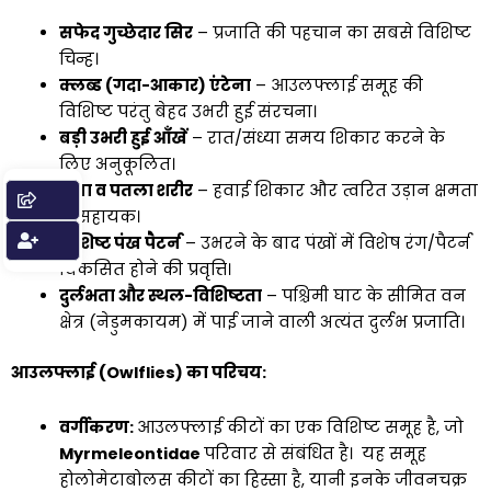
सफेद गुच्छेदार सिर
– प्रजाति की पहचान का सबसे विशिष्ट
चिन्ह।
क्लब्ड (गदा-आकार) एंटेना
– आउलफ्लाई समूह की
विशिष्ट परंतु बेहद उभरी हुई संरचना।
बड़ी उभरी हुई आँखें
– रात/संध्या समय शिकार करने के
लिए अनुकूलित।
लंबा व पतला शरीर
– हवाई शिकार और त्वरित उड़ान क्षमता
में सहायक।
विशिष्ट पंख पैटर्न
– उभरने के बाद पंखों में विशेष रंग/पैटर्न
विकसित होने की प्रवृत्ति।
दुर्लभता और स्थल-विशिष्टता
– पश्चिमी घाट के सीमित वन
क्षेत्र (नेडुमकायम) में पाई जाने वाली अत्यंत दुर्लभ प्रजाति।
आउलफ्लाई (Owlflies) का परिचय:
वर्गीकरण:
आउलफ्लाई कीटों का एक विशिष्ट समूह है, जो
Myrmeleontidae
परिवार से संबंधित है। यह समूह
होलोमेटाबोलस कीटों का हिस्सा है, यानी इनके जीवनचक्र