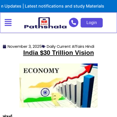
Skip
ates | Latest notifications and study Materials
to
content
Login
November 3, 2025
Daily Current Affairs Hindi
India $30 Trillion Vision