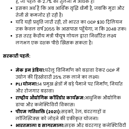
है, जो पहले के 2.7% की तुलना में अधिक है।
इसका अर्थ है कि अब आर्थिक वृद्धि धीमी है, जबकि मुद्रा और
तेज़ी से कमजोर हो रही है।
यदि यही प्रवृत्ति जारी रही, तो भारत का GDP $30 ट्रिलियन
तक केवल वर्ष 2055 के आसपास पहुँचेगा, न कि 2048 तक।
इस तरह केंद्रीय मंत्री पीयूष गोयल द्वारा निर्धारित लक्ष्य
लगभग एक दशक पीछे खिसक सकता है।
सरकारी
पहलें
:
मेक
इन
इंडिया
:
घरेलू विनिर्माण को बढ़ावा देकर GDP में
उद्योग की हिस्सेदारी 25% तक लाने का लक्ष्य।
PLI
योजना
:
14 प्रमुख क्षेत्रों में बड़े पैमाने पर निर्माण, निर्यात
और रोजगार बढ़ावा।
राष्ट्रीय
औद्योगिक
कॉरिडोर
कार्यक्रम
:
आधुनिक औद्योगिक
ढांचा और कनेक्टिविटी विकास।
पीएम
गतिशक्ति
(
2021):
सड़कों, रेल, बंदरगाहों व
लॉजिस्टिक्स को जोड़ने की एकीकृत योजना।
भारतमाला
व
सागरमाला
:
सड़क और बंदरगाह कनेक्टिविटी