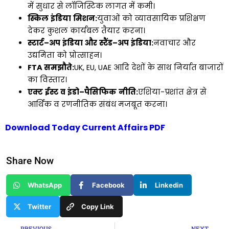
में सुधार से लॉजिस्टिक लागत में कमी।
स्किल
इंडिया
मिशन
:
युवाओं को व्यावसायिक प्रशिक्षण
देकर कुशल कार्यबल तैयार करना।
स्टार्ट
–
अप
इंडिया
और
स्टैंड
–
अप
इंडिया
:
नवाचार और
उद्यमिता को प्रोत्साहन।
FTA
समझौते
:
UK, EU, UAE आदि देशों के साथ निर्यात बाजारों
का विस्तार।
एक्ट
ईस्ट
व
इंडो
–
पैसिफिक
नीति
:
एशिया-प्रशांत क्षेत्र से
आर्थिक व रणनीतिक संबंध मजबूत करना।
Download Today Current Affairs PDF
Share Now
WhatsApp
Facebook
Linkedin
Twitter
Copy Link
Prev
Ne
PREVIOUS
NEXT