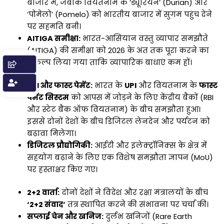
बाजार में, जबकि वियतनाम के ‘ड्यूरियन’ (Durian) और
‘पोमेलो’ (Pomelo) को भारतीय बाजार में सुगम पहुंच देने
पर सहमति बनी।
AITIGA समीक्षा:
भारत-आसियान वस्तु व्यापार समझौते
(AITIGA) की समीक्षा को 2026 के अंत तक पूरा करने का
संकल्प लिया गया ताकि व्यापारिक बाधाएं कम हों।
UPI और फास्ट पेमेंट:
भारत के
UPI
और वियतनाम के
फास्ट
पेमेंट सिस्टम
को आपस में जोड़ने के लिए केंद्रीय बैंकों (RBI
और स्टेट बैंक ऑफ वियतनाम) के बीच समझौता हुआ।
इससे दोनों देशों के बीच डिजिटल लेनदेन और पर्यटन को
बढ़ावा मिलेगा।
डिजिटल प्रौद्योगिकी:
आईटी और इलेक्ट्रॉनिक्स के क्षेत्र में
सहयोग बढ़ाने के लिए एक विशेष समझौता ज्ञापन (MoU)
पर हस्ताक्षर किए गए।
2+2 वार्ता:
दोनों देशों ने विदेश और रक्षा मंत्रालयों के बीच
‘2+2 संवाद’
तंत्र स्थापित करने की संभावना पर चर्चा की।
सप्लाई चेन और खनिज:
दुर्लभ खनिजों (Rare Earth