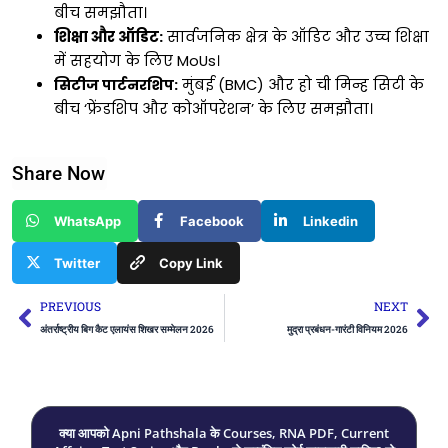
बीच समझौता।
शिक्षा और ऑडिट:
सार्वजनिक क्षेत्र के ऑडिट और उच्च शिक्षा
में सहयोग के लिए MoUs।
सिटीज पार्टनरशिप:
मुंबई (BMC) और हो ची मिन्ह सिटी के
बीच ‘फ्रेंडशिप और कोऑपरेशन’ के लिए समझौता।
Share Now
WhatsApp
Facebook
Linkedin
Twitter
Copy Link
Prev
Ne
PREVIOUS
NEXT
अंतर्राष्ट्रीय बिग कैट एलायंस शिखर सम्मेलन 2026
मुद्रा प्रबंधन-गारंटी विनियम 2026
क्या आपको Apni Pathshala के Courses, RNA PDF, Current