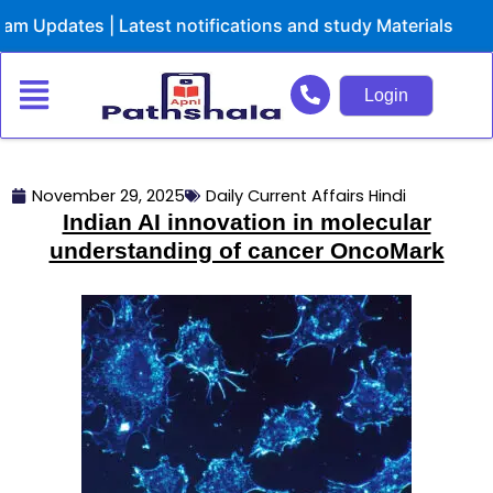
Skip
dates | Latest notifications and study Materials
to
content
Login
November 29, 2025
Daily Current Affairs Hindi
Indian AI innovation in molecular
understanding of cancer OncoMark