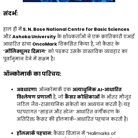
संदर्भ:
हाल ही में
S. N. Bose National Centre for Basic Sciences
और
Ashoka University
के शोधकर्ताओं ने एक क्रांतिकारी एआई
आधारित ढांचा
OncoMark
विकसित किया है, जो कैंसर के
“
मॉलिक्यूलर
दिमाग
” को पढ़कर उसके वास्तविक व्यवहार का
पूर्वानुमान देने में सक्षम है।
ऑन्कोमार्क का परिचय:
अवधारणा
: ऑन्कोमार्क एक
अत्याधुनिक AI-आधारित
विश्लेषण
प्रणाली
है, जो
कैंसर
कोशिकाओं
के भीतर मौजूद
जटिल जैव-रासायनिक संकेतों का अध्ययन करती है। यह
परंपरागत “साइज़ और स्टेज” आधारित वर्गीकरण के
अतिरिक्त कैंसर की हॉलमार्क-आधारित पहचान करती है।
हॉलमार्क पहचान:
कैंसर विज्ञान में “Hallmarks of