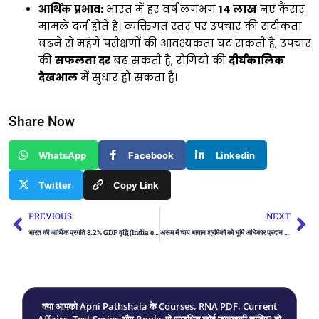
आर्थिक प्रभाव:
भारत में हर वर्ष लगभग
14 लाख
नए कैंसर
मामले दर्ज होते हैं। व्यक्तिगत स्तर पर उपचार की सटीकता
बढ़ने से महंगे परीक्षणों की आवश्यकता घट सकती है, उपचार
की
सफलता दर
बढ़ सकती है, रोगियों की
दीर्घकालिक
देखभाल
में सुधार हो सकता है।
Share Now
WhatsApp
Facebook
Linkedin
Twitter
Copy Link
Prev
Ne
PREVIOUS
NEXT
भारत की आर्थिक प्रगति 8.2% GDP वृद्धि (India economic progress 8.2% GDP growth) | Apni Pathshala
असम में चाय बागान श्रमिकों को भूमि अधिकार प्रदान करने वाला विधेयक (Assam passes bill to provide land rights to tea garden workers) | UPSC
क्या आपको Apni Pathshala के Courses, RNA PDF, Current
Affairs, Test Series और Books से सम्बंधित कोई जानकारी चाहिए? तो