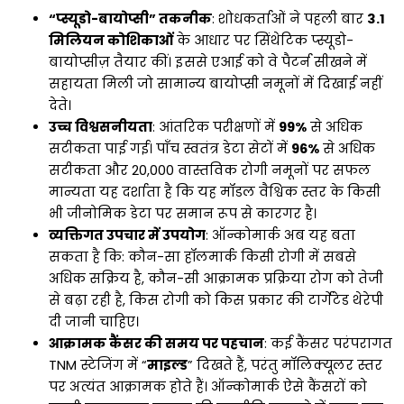
“प्स्यूडो-बायोप्सी” तकनीक
: शोधकर्ताओं ने पहली बार
3.1
मिलियन कोशिकाओं
के आधार पर सिंथेटिक प्स्यूडो-
बायोप्सीज़ तैयार कीं। इससे एआई को वे पैटर्न सीखने में
सहायता मिली जो सामान्य बायोप्सी नमूनों में दिखाई नहीं
देते।
उच्च विश्वसनीयता
: आंतरिक परीक्षणों में
99%
से अधिक
सटीकता पाई गई। पाँच स्वतंत्र डेटा सेटों में
96%
से अधिक
सटीकता और 20,000 वास्तविक रोगी नमूनों पर सफल
मान्यता यह दर्शाता है कि यह मॉडल वैश्विक स्तर के किसी
भी जीनोमिक डेटा पर समान रूप से कारगर है।
व्यक्तिगत उपचार में उपयोग
: ऑन्कोमार्क अब यह बता
सकता है कि: कौन-सा हॉलमार्क किसी रोगी में सबसे
अधिक सक्रिय है, कौन-सी आक्रामक प्रक्रिया रोग को तेजी
से बढ़ा रही है, किस रोगी को किस प्रकार की टार्गेटेड थेरेपी
दी जानी चाहिए।
आक्रामक कैंसर की समय पर पहचान
: कई कैंसर परंपरागत
TNM स्टेजिंग में “
माइल्ड
” दिखते हैं, परंतु मॉलिक्यूलर स्तर
पर अत्यंत आक्रामक होते हैं। ऑन्कोमार्क ऐसे कैंसरों को