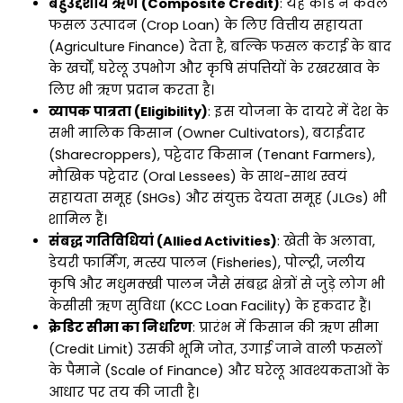
बहुउद्देशीय ऋण (Composite Credit)
: यह कार्ड न केवल
फसल उत्पादन (Crop Loan) के लिए वित्तीय सहायता
(Agriculture Finance) देता है, बल्कि फसल कटाई के बाद
के खर्चों, घरेलू उपभोग और कृषि संपत्तियों के रखरखाव के
लिए भी ऋण प्रदान करता है।
व्यापक पात्रता (Eligibility)
: इस योजना के दायरे में देश के
सभी मालिक किसान (Owner Cultivators), बटाईदार
(Sharecroppers), पट्टेदार किसान (Tenant Farmers),
मौखिक पट्टेदार (Oral Lessees) के साथ-साथ स्वयं
सहायता समूह (SHGs) और संयुक्त देयता समूह (JLGs) भी
शामिल हैं।
संबद्ध गतिविधियां (Allied Activities)
: खेती के अलावा,
डेयरी फार्मिंग, मत्स्य पालन (Fisheries), पोल्ट्री, जलीय
कृषि और मधुमक्खी पालन जैसे संबद्ध क्षेत्रों से जुड़े लोग भी
केसीसी ऋण सुविधा (KCC Loan Facility) के हकदार हैं।
क्रेडिट सीमा का निर्धारण
: प्रारंभ में किसान की ऋण सीमा
(Credit Limit) उसकी भूमि जोत, उगाई जाने वाली फसलों
के पैमाने (Scale of Finance) और घरेलू आवश्यकताओं के
आधार पर तय की जाती है।