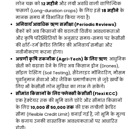
लोन चक्र को
12 महीने
और लंबी अवधि वाली वाणिज्यिक
फसलों (Long-duration crops) के लिए इसे
18 महीने
के
मानक समय में विभाजित किया गया है।
अनिवार्य आवधिक ऋण समीक्षा (Periodic Reviews)
:
बैंकों को अब किसानों की बदलती वित्तीय आवश्यकताओं
और कृषि परिस्थितियों के अनुसार समय-समय पर केसीसी
की शॉर्ट-टर्म क्रेडिट लिमिट की अनिवार्य समीक्षा और
नवीनीकरण करना होगा।
अग्रणी कृषि तकनीक (Agri-Tech) के लिए ऋण
: आधुनिक
खेती को बढ़ावा देने के लिए अब किसान ड्रोन (Drones),
सॉइल टेस्टिंग (Soil Testing), सैटेलाइट मॉनिटरिंग, मौसम
पूर्वानुमान सेवाओं और जैविक प्रमाणीकरण से जुड़े खर्चों के
लिए भी केसीसी लोन सुविधा का लाभ ले सकेंगे।
सीमांत किसानों के लिए फ्लेक्सी केसीसी (Flexi KCC)
:
एक हेक्टेयर तक की भूमि वाले छोटे और सीमांत किसानों
के लिए
₹10,000 से ₹50,000 तक
की एक लचीली क्रेडिट
सीमा (Flexible Credit Limit) बनाई गई है, जो भूमि के मूल्य
के बजाय उनकी वास्तविक आवश्यकताओं पर आधारित
होगी।