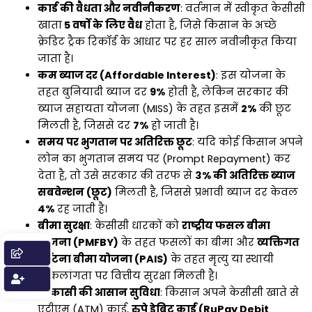
कार्ड की वैधता और नवीनीकरण
: वर्तमान में स्वीकृत केसीसी
खाता
5 वर्षों के लिए वैध
होता है, जिसे किसान के अच्छे
क्रेडिट ट्रैक रिकॉर्ड के आधार पर हर साल नवीनीकृत किया
जाता है।
कम ब्याज दर (Affordable Interest)
: इस योजना के
तहत बुनियादी ब्याज दर
9%
होती है, लेकिन सरकार की
ब्याज सहायता योजना (MISS) के तहत इसमें
2%
की छूट
मिलती है, जिससे दर
7%
हो जाती है।
समय पर भुगतान पर अतिरिक्त छूट
: यदि कोई किसान अपने
लोन का भुगतान समय पर (Prompt Repayment) कर
देता है, तो उसे सरकार की तरफ से
3% की अतिरिक्त ब्याज
सबवेन्शन (छूट)
मिलती है, जिससे प्रभावी ब्याज दर केवल
4%
रह जाती है।
बीमा सुरक्षा
: केसीसी धारकों को
राष्ट्रीय फसल बीमा
योजना (PMFBY)
के तहत फसलों का बीमा और
व्यक्तिगत
दुर्घटना बीमा योजना (PAIS)
के तहत मृत्यु या स्थायी
विकलांगता पर वित्तीय सुरक्षा मिलती है।
निकासी की आसान सुविधा
: किसान अपने केसीसी खाते से
एटीएम (ATM) कार्ड,
रुपे डेबिट कार्ड (RuPay Debit