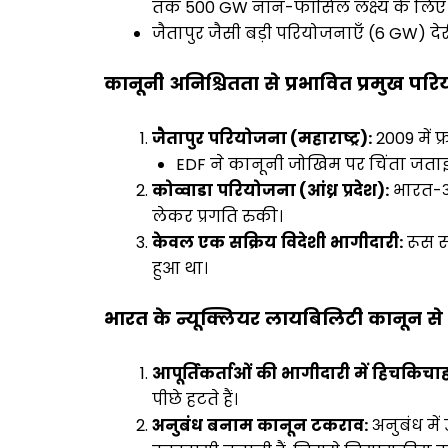
तक 500 GW नॉन-फॉसिल लक्ष्य के लिए ज
जैतापुर जैसी बड़ी परियोजनाएँ (6 GW) द
कानूनी
अनिश्चितता
से
प्रभावित
प्रमुख
परि
जैतापुर
परियोजना
(
महाराष्ट्र
):
2009 में 
EDF ने कानूनी जोखिम पर चिंता जता
कोव्वाडा
परियोजना
(
आंध्र
प्रदेश
):
भारत-अम
लेकर प्रगति रुकी।
केवल
एक
सक्रिय
विदेशी
भागीदारी
:
रूस स
हुआ था।
भारत
के
न्यूक्लियर
लायबिलिटी
कानून
से
आपूर्तिकर्ताओं
की
भागीदारी
में
हिचकिचा
पीछे हटते हैं।
अनुबंध
बनाम
कानून
टकराव
:
अनुबंध में