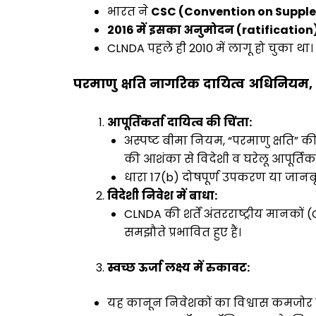
भारत ने
CSC (Convention on Supp
2016
में
इसका
अनुमोदन
(
ratification
CLNDA पहले ही 2010 में लागू हो चुका था।
परमाणु
क्षति
नागरिक
दायित्व
अधिनियम
,
आपूर्तिकर्ता
दायित्व
की
चिंता
:
अस्पष्ट बीमा नियम, “परमाणु क्षति” क
की आशंका से विदेशी व घरेलू आपूर्तिकर्
धारा 17(b) दोषपूर्ण उपकरण या जानबू
विदेशी
निवेश
में
बाधा
:
CLNDA की शर्तें अंतरराष्ट्रीय मानकों 
समझौते प्रभावित हुए हैं।
स्वच्छ
ऊर्जा
लक्ष्य
में
रुकावट
:
यह कानून निवेशकों का विश्वास कमजोर करता