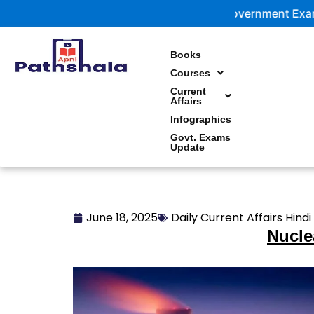
Skip
Government Exam Updates |
to
content
Books
Courses
Current
Affairs
Infographics
Govt. Exams
Update
June 18, 2025
Daily Current Affairs Hindi
Nucle