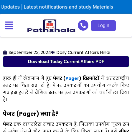
Skip
tes | Latest notifications and study Materials
to
content
Login
September 23, 2024
Daily Current Affairs Hindi
Download Today Current Affairs PDF
हाल ही में लेबनान में हुए
पेजर (
Pager
) विस्फोटों
ने अंतरराष्ट्रीय
स्तर पर चिंता बढ़ा दी है। पेजर उपकरणों का उपयोग करके किए
गए इस हमले ने वैश्विक स्तर पर इन उपकरणों को चर्चा में ला दिया
है।
पेजर (Pager) क्या है
?
पेजर
एक वायरलेस संचार उपकरण है, जिसका उपयोग मुख्य रूप
से संदेश भेजने और प्राप्त करने के लिए किया जाता है। इसे
बीपर