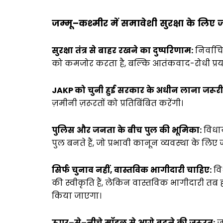
जम्मू
–
कश्मीर
में
समावेशी
सुरक्षा
के
लिए
ज
सुरक्षा
तंत्र
से
बाहर
रखने
का
दुष्परिणाम
:
निर्वाच
को कमजोर करता है, बल्कि आतंकवाद-रोधी प्रयास
JAKP
को
चुनी
हुई
सरकार
के
अधीन
लाना
जरूरी
ज़मीनी ज़रूरतों को प्रतिबिंबित करेंगी।
पुलिस
और
जनता
के
बीच
पुल
की
भूमिका
:
विधाय
पुल बनते हैं, जो प्रभावी कानून व्यवस्था के लिए ज
सिर्फ
चुनाव
नहीं
,
वास्तविक
भागीदारी
चाहिए
:
वि
की स्वीकृति हैं, लेकिन वास्तविक भागीदारी तब 
किया जाएगा।
ऊपर
–
से
–
नीचे
मॉडल
से
आगे
बढ़ने
की
जरूरत
:
जब