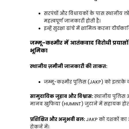
सरपंचों और विधायकों के पास स्थानीय लो
महत्वपूर्ण जानकारी होती है।
इन्हें सुरक्षा ढांचे में शामिल करना दीर
जम्मू
–
कश्मीर
में
आतंकवाद
विरोधी
प्रयासों
भूमिका
स्थानीय
ज़मीनी
जानकारी
की
ताकत
:
जम्मू-कश्मीर पुलिस (JAKP) को इलाके 
सामुदायिक
जुड़ाव
और
विश्वास
:
स्थानीय पुलिस 
मानव खुफिया (HUMINT) जुटाने में सहायक होता
प्रशिक्षित
और
अनुभवी
बल
:
JAKP को दशकों का 
रोकने में।