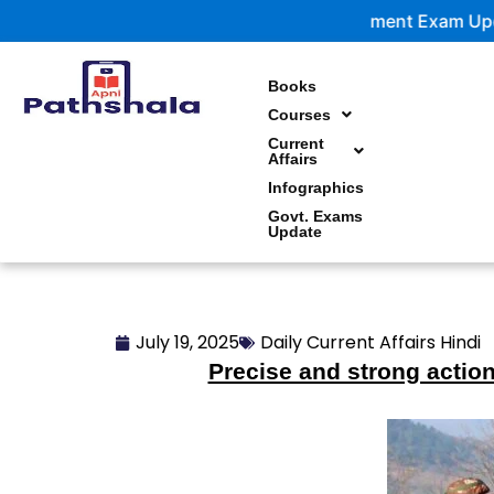
Skip
Government Exam Updates | Late
to
content
Books
Courses
Current
Affairs
Infographics
Govt. Exams
Update
July 19, 2025
Daily Current Affairs Hindi
Precise and strong action