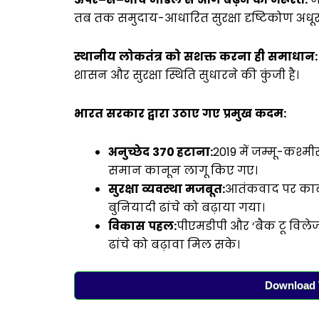
तब तक समुदाय-आधारित सुरक्षा दृष्टिकोण अधूरा
स्थानीय
लोकतंत्र
को
सशक्त
करना
ही
समाधान
:
शासन और सुरक्षा स्थिति सुधारने की कुंजी है।
भारत
सरकार
द्वारा
उठाए
गए
प्रमुख
कदम
:
अनुच्छेद
370
हटाना
:
2019 में जम्मू-कश्
समान कानून लागू किए गए।
सुरक्षा
व्यवस्था
मजबूत
:
आतंकवाद पर काबू
बुनियादी ढांचे को बढ़ाया गया।
विकास
पहल
:
पीएमडीपी और ‘बैक टू विलेज
ढांचे को बढ़ावा मिल सके।
Download T