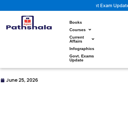
Skip
Government Exam Updates | Latest notifications 
to
content
Books
Courses
Current
Affairs
Infographics
Govt. Exams
Update
June 25, 2026