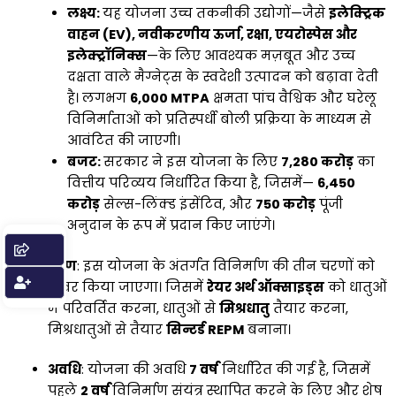
लक्ष्य:
यह योजना उच्च तकनीकी उद्योगों—जैसे
इलेक्ट्रिक
वाहन (EV), नवीकरणीय ऊर्जा, रक्षा, एयरोस्पेस और
इलेक्ट्रॉनिक्स
—के लिए आवश्यक मज़बूत और उच्च
दक्षता वाले मैग्नेट्स के स्वदेशी उत्पादन को बढ़ावा देती
है। लगभग
6,000 MTPA
क्षमता पांच वैश्विक और घरेलू
विनिर्माताओं को प्रतिस्पर्धी बोली प्रक्रिया के माध्यम से
आवंटित की जाएगी।
बजट:
सरकार ने इस योजना के लिए
₹7,280 करोड़
का
वित्तीय परिव्यय निर्धारित किया है, जिसमें—
₹6,450
करोड़
सेल्स-लिंक्ड इंसेंटिव, और
₹750 करोड़
पूंजी
अनुदान के रूप में प्रदान किए जाएंगे।
चरण
: इस योजना के अंतर्गत विनिर्माण की तीन चरणों को
कवर किया जाएगा। जिसमें
रेयर अर्थ ऑक्साइड्स
को धातुओं
में परिवर्तित करना, धातुओं से
मिश्रधातु
तैयार करना,
मिश्रधातुओं से तैयार
सिन्टर्ड REPM
बनाना।
अवधि
: योजना की अवधि
7 वर्ष
निर्धारित की गई है, जिसमें
पहले
2 वर्ष
विनिर्माण संयंत्र स्थापित करने के लिए और शेष