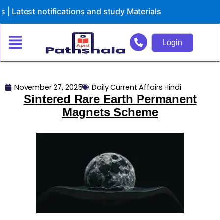
Skip
est notifications and study Materials
to
content
Login
November 27, 2025
Daily Current Affairs Hindi
Sintered Rare Earth Permanent
Magnets Scheme