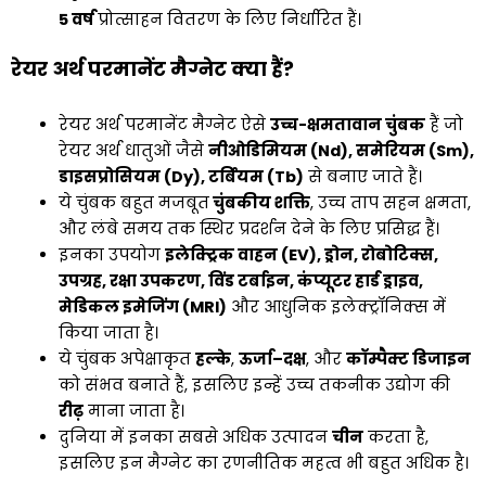
5 वर्ष
प्रोत्साहन वितरण के लिए निर्धारित हैं।
रेयर अर्थ परमानेंट मैग्नेट क्या हैं?
रेयर अर्थ परमानेंट मैग्नेट ऐसे
उच्च-क्षमतावान चुंबक
हैं जो
रेयर अर्थ धातुओं जैसे
नीओडिमियम (Nd), समेरियम (Sm),
डाइसप्रोसियम (Dy), टर्बियम (Tb)
से बनाए जाते हैं।
ये चुंबक बहुत मजबूत
चुंबकीय शक्ति
, उच्च ताप सहन क्षमता,
और लंबे समय तक स्थिर प्रदर्शन देने के लिए प्रसिद्ध हैं।
इनका उपयोग
इलेक्ट्रिक वाहन (EV), ड्रोन, रोबोटिक्स,
उपग्रह, रक्षा उपकरण, विंड टर्बाइन, कंप्यूटर हार्ड ड्राइव,
मेडिकल इमेजिंग (MRI)
और आधुनिक इलेक्ट्रॉनिक्स में
किया जाता है।
ये चुंबक अपेक्षाकृत
हल्के
,
ऊर्जा–दक्ष
, और
कॉम्पैक्ट डिजाइन
को संभव बनाते हैं, इसलिए इन्हें उच्च तकनीक उद्योग की
रीढ़
माना जाता है।
दुनिया में इनका सबसे अधिक उत्पादन
चीन
करता है,
इसलिए इन मैग्नेट का रणनीतिक महत्व भी बहुत अधिक है।