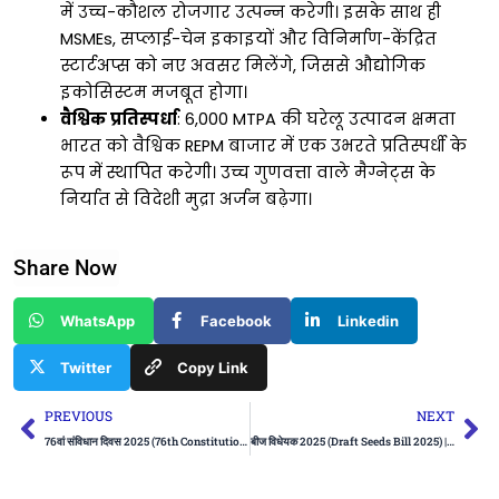
में उच्च-कौशल रोजगार उत्पन्न करेगी। इसके साथ ही
MSMEs, सप्लाई-चेन इकाइयों और विनिर्माण-केंद्रित
स्टार्टअप्स को नए अवसर मिलेंगे, जिससे औद्योगिक
इकोसिस्टम मजबूत होगा।
वैश्विक प्रतिस्पर्धा
: 6,000 MTPA की घरेलू उत्पादन क्षमता
भारत को वैश्विक REPM बाजार में एक उभरते प्रतिस्पर्धी के
रूप में स्थापित करेगी। उच्च गुणवत्ता वाले मैग्नेट्स के
निर्यात से विदेशी मुद्रा अर्जन बढ़ेगा।
Share Now
WhatsApp
Facebook
Linkedin
Twitter
Copy Link
Prev
Ne
PREVIOUS
NEXT
76वां संविधान दिवस 2025 (76th Constitution Day 2025) | UPSC Preparation
बीज विधेयक 2025 (Draft Seeds Bill 2025) | Apni Pathshala