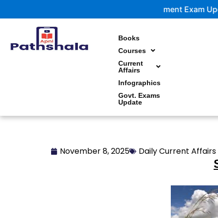
Skip
Government Exam Updates | La
to
content
Books
Courses
Current
Affairs
Infographics
Govt. Exams
Update
November 8, 2025
Daily Current Affairs 