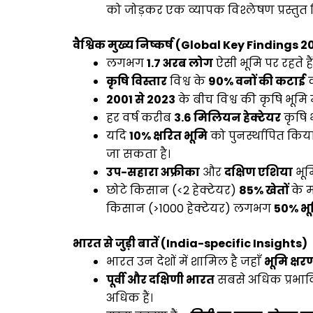
को जोड़कर एक व्यापक विश्लेषण प्रस्तुत 
वैश्विक मुख्य निष्कर्ष (Global Key Findings 
लगभग
1.7 अरब लोग
ऐसी भूमि पर रहते है
कृषि विस्तार
विश्व के
90% वनों की कटाई
क
2001 से 2023
के बीच विश्व की कृषि भूमि म
हर वर्ष करीब
3.6 मिलियन हेक्टेयर
कृषि भ
यदि
10% क्षरित भूमि
को पुनर्स्थापित कि
जा सकता है।
उप-सहारा अफ्रीका
और
दक्षिण एशिया
भूमि
छोटे किसान (<2 हेक्टेयर)
85% खेतों
के 
किसान (>1000 हेक्टेयर) लगभग
50% भू
भारत से जुड़ी बातें (India-specific Insights)
भारत उन देशों में शामिल है जहाँ
भूमि क्षर
पूर्वी और दक्षिणी भारत
सबसे अधिक प्रभावित 
अधिक हैं।