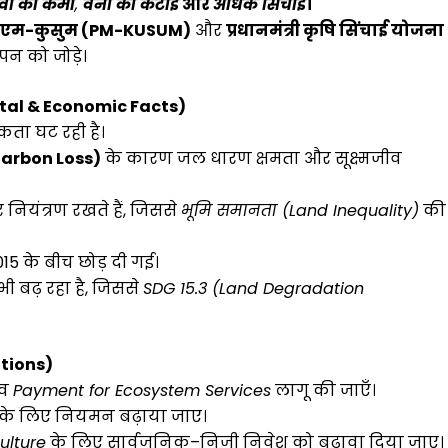
वों की कमी
,
वनों की कटाई
और
अधिक सिंचाई
।
ीएम-कुसुम (PM-KUSUM)
और
प्रधानमंत्री कृषि सिंचाई योजना
पन को जोड़े।
ental & Economic Facts)
दकता घट रही है।
 Carbon Loss)
के कारण जल धारण क्षमता और सूक्ष्मजीव
 नियंत्रण रखते हैं, जिससे
भूमि समानता (Land Inequality)
की
015 के बीच छोड़ दी गई।
भी बढ़ रहा है, जिससे
SDG 15.3 (Land Degradation
ations)
 व
Payment for Ecosystem Services
लागू की जाएँ।
के लिए नियमन बढ़ाया जाए।
ulture
के लिए सार्वजनिक–निजी निवेश को बढ़ावा दिया जाए।