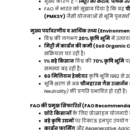
मुख्य कारण हैं –
मिट्टी का कटाव
,
पोषक तत्
FAO ने भारत को सुझाव दिया है कि वह
प
(PMKSY)
जैसी योजनाओं से भूमि पुनर्स्था
मुख्य पर्यावरणीय व आर्थिक तथ्य (Environm
विश्व की लगभग
20% कृषि भूमि
में उत्पा
मिट्टी में कार्बन की कमी (Soil Organic
सक्रियता घट रही है।
1% बड़े किसान
विश्व की
70% कृषि भूमि
पर
समस्या बढ़ रही है।
60 मिलियन हेक्टेयर
कृषि भूमि 1992 से 2
भूमि क्षरण से अब
ग्रीनहाउस गैस उत्सर्जन
Neutrality)
की प्रगति प्रभावित हो रही है।
FAO की प्रमुख सिफारिशें (FAO Recommend
छोटे किसानों
के लिए प्रोत्साहन योजनाएँ
बड़े कृषि उद्यमों
पर टिकाऊ इनपुट उपयोग 
कार्बन फार्मिंग
और
Regenerative Agric