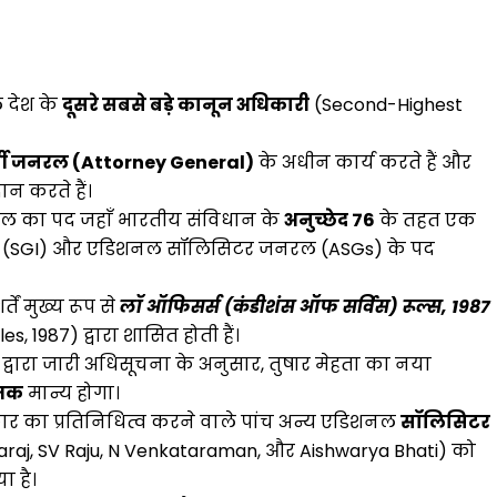
 देश के
दूसरे सबसे बड़े कानून अधिकारी
(Second-Highest
्नी जनरल (Attorney General)
के अधीन कार्य करते हैं और
दान करते हैं।
नरल का पद जहाँ भारतीय संविधान के
अनुच्छेद 76
के तहत एक
रल (SGI) और एडिशनल सॉलिसिटर जनरल (ASGs) के पद
तें मुख्य रूप से
लॉ ऑफिसर्स (कंडीशंस ऑफ सर्विस) रूल्स, 1987
s, 1987) द्वारा शासित होती हैं।
द्वारा जारी अधिसूचना के अनुसार, तुषार मेहता का नया
 तक
मान्य होगा।
 सरकार का प्रतिनिधित्व करने वाले पांच अन्य एडिशनल
सॉलिसिटर
araj, SV Raju, N Venkataraman, और Aishwarya Bhati) को
ा है।