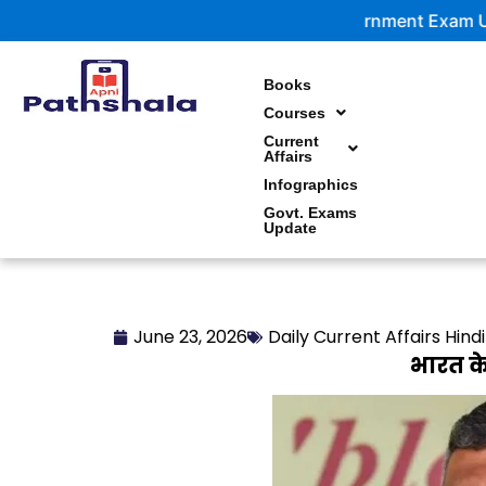
Skip
Government Exam Updates | La
to
content
Books
Courses
Current
Affairs
Infographics
Govt. Exams
Update
June 23, 2026
Daily Current Affairs Hindi
भारत 