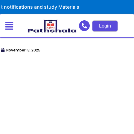
Skip
ns and study Materials
to
content
Login
November 13, 2025