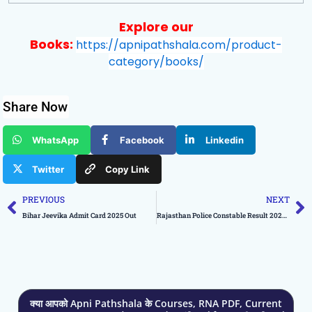
Explore our
Books:
https://apnipathshala.com/product-
category/books/
Share Now
WhatsApp
Facebook
Linkedin
Twitter
Copy Link
Prev
N
PREVIOUS
NEXT
Bihar Jeevika Admit Card 2025 Out
Rajasthan Police Constable Result 2025 Out
क्या आपको Apni Pathshala के Courses, RNA PDF, Current