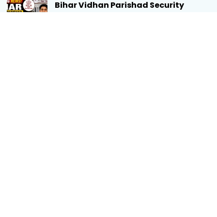
Bihar Vidhan Parishad Security
Guard Final Result 2026 Out
August 10, 2026
Indian Overseas Bank LBO
Recruitment 2026 Out
August 8, 2026
RPSC 1st Grade Result 2026 Out
August 8, 2026
Bank of Baroda SO Recruitment 2026
Out
August 6, 2026