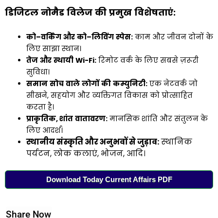
डिजिटल
नोमैड
विलेज
की
प्रमुख
विशेषताएं
:
को
–
वर्किंग
और
को
–
लिविंग
स्पेस
:
काम और जीवन दोनों के
लिए साझा स्थान।
तेज
और
स्थायी
Wi-Fi:
रिमोट वर्क के लिए सबसे ज़रूरी
सुविधा।
समान
सोच
वाले
लोगों
की
कम्युनिटी
:
एक नेटवर्क जो
सीखने, सहयोग और व्यक्तिगत विकास को प्रोत्साहित
करता है।
प्राकृतिक
,
शांत
वातावरण
:
मानसिक शांति और संतुलन के
लिए आदर्श।
स्थानीय संस्कृति और अनुभवों से जुड़ाव:
स्थानिक
पर्यटन, लोक कलाएं, भोजन, आदि।
Download Today Current Affairs PDF
Share Now