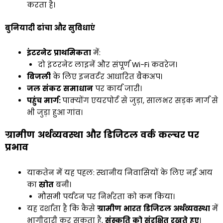
करता है।
बुनियादी
ढांचा
और
सुविधाएं
इंटरनेट
प्राथमिकता
में:
दो इंटरनेट लाइनें और संपूर्ण Wi-Fi कवरेज।
बिजली
के लिए इनवर्टर आधारित बैकअप।
जल
संकट
समाधान
पर कार्य जारी।
पहुंच
मार्ग
:
पाक्योंग एयरपोर्ट से जुड़ा, सालभर सड़क मार्ग से
भी जुड़ा हुआ गांव।
ग्रामीण
अर्थव्यवस्था
और
डिजिटल
वर्क
कल्चर
पर
प्रभाव
याकतेन में यह पहल: स्थानीय निवासियों के लिए नई आय
का
स्रोत
बनी।
मौसमी पर्यटन पर निर्भरता को कम किया।
यह दर्शाता है कि कैसे
ग्रामीण
भारत
डिजिटल
अर्थव्यवस्था
में
भागीदारी कर सकता है,
संस्कृति
को
संरक्षित
रखते
हुए
।