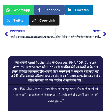
WhatsApp
Facebook
Linkedin
Twitter
Copy Link
Prev
Ne
PREVIOUS
NEXT
मछलीपट्टनम (Machilipatnam) | Apni Pathshala
सोशल मीडिया पर अभिव्यक्ति की स्वतंत्रता पर सुप्रीम कोर्ट का फैसला (Supreme Court on Free Speech on Social Media) | UPSC
क्या आपको Apni Pathshala के Courses, RNA PDF, Current
Affairs, Test Series और Books से सम्बंधित कोई जानकारी चाहिए? तो
हमारी विशेषज्ञ काउंसलर टीम आपकी सिर्फ समस्याओं के समाधान में ही मदद नहीं
करेगीं, बल्कि आपको व्यक्तिगत अध्ययन योजना बनाने, समय का प्रबंधन करने और
परीक्षा के तनाव को कम करने में भी मार्गदर्शन देगी।
Apni Pathshala के साथ अपनी तैयारी को मजबूत बनाएं और अपने सपनों को
साकार करें। आज ही हमारी विशेषज्ञ टीम से संपर्क करें और अपनी सफलता की
यात्रा शुरू करें