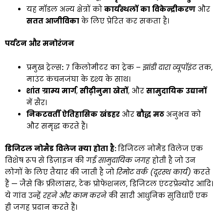
यह मॉडल अन्य क्षेत्रों को
कार्यस्थलों
का
विकेन्द्रीकरण
और
सतत
आजीविका
के लिए प्रेरित कर सकता है।
पर्यटन
और
मनोरंजन
प्रमुख ट्रेल्स
:
7 किलोमीटर का ट्रेक –
झांडी
दारा
व्यूपॉइंट
तक,
माउंट कंचनजंघा के दृश्य के साथ।
शांत
ग्राम्य
मार्ग
,
सीढ़ीनुमा
खेतों
, और
सामुदायिक
उद्यानों
में सैर।
निकटवर्ती
ऐतिहासिक
खंडहर
और
बौद्ध
मठ
अनुभव को
और समृद्ध करते हैं।
डिजिटल
नोमैड
विलेज
क्या
होता
है
:
डिजिटल नोमैड विलेज एक
विशेष रूप से डिज़ाइन की गई
सामुदायिक
जगह
होती है जो उन
लोगों के लिए तैयार की जाती है जो
रिमोट
वर्क
(
दूरस्थ
कार्य
)
करते
हैं — जैसे कि फ्रीलांसर, टेक प्रोफेशनल, डिजिटल एंटरप्रेन्योर आदि।
ये गांव उन्हें
रहने
और
काम
करने
की सारी आधुनिक सुविधाएँ एक
ही जगह प्रदान करते हैं।