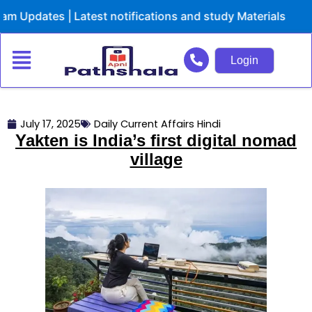
Skip
dates | Latest notifications and study Materials
to
content
Login
July 17, 2025
Daily Current Affairs Hindi
Yakten is India’s first digital nomad
village