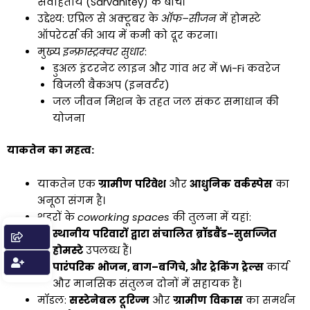
सर्वहिताय (Sarvahitey) के बीच।
उद्देश्य: एप्रिल से अक्टूबर के
ऑफ
–
सीजन
में होमस्टे
ऑपरेटर्स की आय में कमी को दूर करना।
मुख्य
इन्फ्रास्ट्रक्चर
सुधार
:
डुअल इंटरनेट लाइन और गांव भर में Wi-Fi कवरेज
बिजली बैकअप (इनवर्टर)
जल जीवन मिशन के तहत जल संकट समाधान की
योजना
याकतेन
का
महत्व
:
याकतेन एक
ग्रामीण
परिवेश
और
आधुनिक
वर्कस्पेस
का
अनूठा संगम है।
शहरों के
coworking spaces
की तुलना में यहां:
स्थानीय
परिवारों
द्वारा
संचालित
ब्रॉडबैंड
–
सुसज्जित
होमस्टे
उपलब्ध हैं।
पारंपरिक
भोजन
,
बाग
–
बगिचे
,
और
ट्रेकिंग
ट्रेल्स
कार्य
और मानसिक संतुलन दोनों में सहायक हैं।
मॉडल:
सस्टेनेबल
टूरिज्म
और
ग्रामीण
विकास
का समर्थन