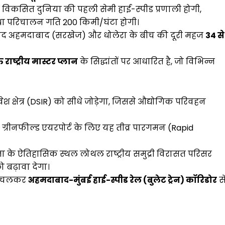
 विकसित दुनिया की पहली सेमी हाई-स्पीड प्रणाली होगी,
ा परिचालन गति 200 किमी/घंटा होगी।
 बाद अहमदाबाद (सरखेज) और धोलेरा के बीच की दूरी महज
34 से
राष्ट्रीय मास्टर प्लान
के सिद्धांतों पर आधारित है, जो विभिन्न
ेश क्षेत्र (DSIR) को सीधे जोड़ेगा, जिससे औद्योगिक परिवहन
न ग्रीनफील्ड एयरपोर्ट के लिए यह तीव्र पारगमन (Rapid
यता के ऐतिहासिक स्थल लोथल राष्ट्रीय समुद्री विरासत परिसर
 बढ़ावा देगा।
गे चलकर
अहमदाबाद-मुंबई हाई-स्पीड रेल (बुलेट ट्रेन) कॉरिडोर
स