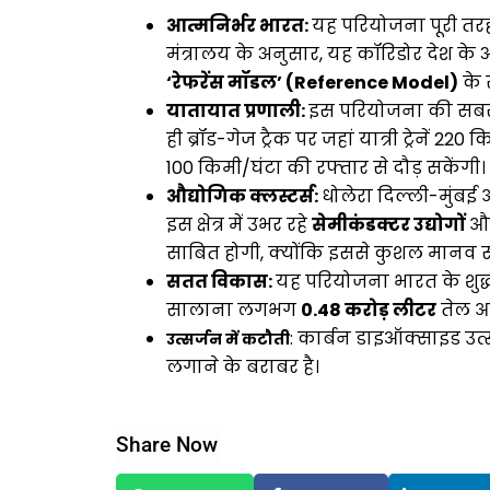
आत्मनिर्भर भारत:
यह परियोजना पूरी तर
मंत्रालय के अनुसार, यह कॉरिडोर देश के अ
‘रेफरेंस मॉडल’ (Reference Model)
के र
यातायात प्रणाली:
इस परियोजना की सबस
ही ब्रॉड-गेज ट्रैक पर जहां यात्री ट्रेनें 2
100 किमी/घंटा की रफ्तार से दौड़ सकेंग
औद्योगिक क्लस्टर्स:
धोलेरा दिल्ली-मुंबई
इस क्षेत्र में उभर रहे
सेमीकंडक्टर उद्योगों
औ
साबित होगी, क्योंकि इससे कुशल मानव
सतत विकास:
यह परियोजना भारत के शुद्ध
सालाना लगभग
0.48 करोड़ लीटर
तेल आ
: कार्बन डाइऑक्साइड उत
उत्सर्जन में कटौती
लगाने के बराबर है।
Share Now