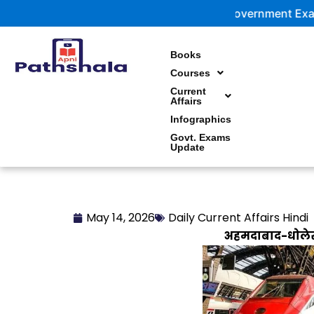
Skip
Government Exam Update
to
content
Books
Courses
Current
Affairs
Infographics
Govt. Exams
Update
May 14, 2026
Daily Current Affairs Hindi
अहमदाबाद-धोलेरा