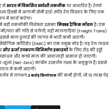
ह से
भारत में विकसित स्वदेशी तकनीक
पर आधारित है। रेलवे
न्य हिस्सों में आगामी सेमी हाई-स्पीड रेल विस्तार के लिए एक
ूप में कार्य करेगा।
े बड़ी तकनीकी विशेषता इसका
मिक्स्ड ट्रैफिक मॉडल
है। एक
20 किमी/घंटा की गति से चलेंगी, वहीं मालगाड़ियां (Freight Trains)
ी। इससे माल ढुलाई की लागत में भारी कमी आएगी।
 औद्योगिक कॉरिडोर (DMIC) का एक प्रमुख नोड है। यह रेल लाइन
र
सौर ऊर्जा उपकरण विनिर्माण इकाइयों
के लिए रीढ़ की हड्डी
 संसाधन और कच्चे माल की आवाजाही आसान हो जाएगी।
-शून्य (Net-Zero) कार्बन उत्सर्जन लक्ष्य के अनुकूल है। इससे
यात में कमी आएगी।
्सर्जन में लगभग
की कमी होगी, जो 10 लाख पेड़
2 करोड़ किलोग्राम