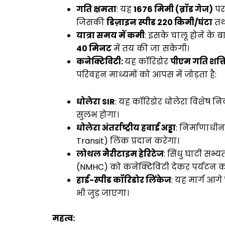
गति क्षमता
: यह
1676 मिमी (ब्रॉड गेज)
पर
जिसकी
डिज़ाइन स्पीड 220 किमी/घंटा
तथ
यात्रा समय में कमी
: इसके चालू होने के
40 मिनट
में तय की जा सकेगी।
कनेक्टिविटी:
यह कॉरिडोर
पीएम गति शक्ति 
परिवहन माध्यमों को आपस में जोड़ता है:
धोलेरा SIR
: यह कॉरिडोर धोलेरा विशेष निव
सुलभ होगा।
धोलेरा अंतर्राष्ट्रीय हवाई अड्डा
: निर्माणाधी
Transit) लिंक प्रदान करेगा।
लोथल मैरीटाइम हेरिटेज
: सिंधु घाटी सभ्
(NMHC) को कनेक्टिविटी देकर पर्यटन को
हाई-स्पीड कॉरिडोर लिंकेज
: यह मार्ग आ
भी जुड़ जाएगा।
महत्व: