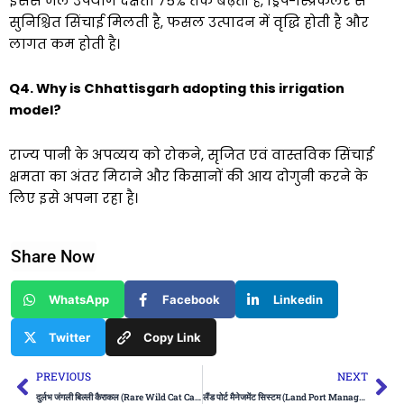
इससे जल उपयोग दक्षता 75% तक बढ़ती है, ड्रिप-स्प्रिंकलर से
सुनिश्चित सिंचाई मिलती है, फसल उत्पादन में वृद्धि होती है और
लागत कम होती है।
Q4. Why is Chhattisgarh adopting this irrigation
model?
राज्य पानी के अपव्यय को रोकने, सृजित एवं वास्तविक सिंचाई
क्षमता का अंतर मिटाने और किसानों की आय दोगुनी करने के
लिए इसे अपना रहा है।
Share Now
WhatsApp
Facebook
Linkedin
Twitter
Copy Link
Prev
Ne
PREVIOUS
NEXT
दुर्लभ जंगली बिल्ली कैराकल (Rare Wild Cat Caracal)
लैंड पोर्ट मैनेजमेंट सिस्टम (Land Port Management System)