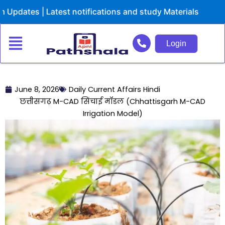
Skip
s | Latest notifications and study Materials
to
content
Login
June 8, 2026
Daily Current Affairs Hindi
छत्तीसगढ़ M-CAD सिंचाई मॉडल (Chhattisgarh M-CAD
Irrigation Model)