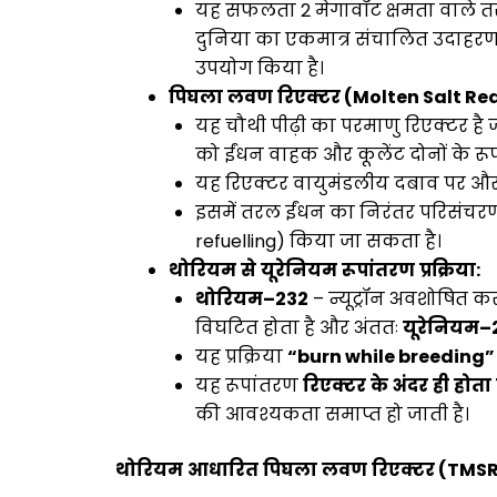
यह सफलता 2 मेगावॉट क्षमता वाले 
दुनिया का एकमात्र संचालित उदाहर
उपयोग किया है।
पिघला
लवण
रिएक्टर
(
Molten Salt Re
यह चौथी पीढ़ी का परमाणु रिएक्टर ह
को ईंधन वाहक और कूलेंट दोनों के रूप
यह रिएक्टर वायुमंडलीय दबाव पर और
इसमें तरल ईंधन का निरंतर परिसंचरण
refuelling) किया जा सकता है।
थोरियम
से
यूरेनियम
रूपांतरण
प्रक्रिया
:
थोरियम
–
232
– न्यूट्रॉन अवशोषित कर
विघटित होता है और अंततः
यूरेनियम
–
यह प्रक्रिया
“burn while breeding”
यह रूपांतरण
रिएक्टर
के
अंदर
ही
होता
की आवश्यकता समाप्त हो जाती है।
थोरियम
आधारित
पिघला
लवण
रिएक्टर
(
TMS