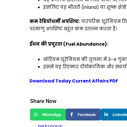
इसलिए यह भीतरी (inland) या शुष्क क्षेत्रों म
कम
रेडियोधर्मी
अपशिष्ट
:
पारंपरिक यूरेनियम रिए
परमाणु अपशिष्ट बहुत कम उत्पन्न करता है।
ईंधन
की
प्रचुरता
(
Fuel Abundance):
थोरियम यूरेनियम की तुलना में 3–4 गुना अध
इससे यह रिएक्टर दीर्घकालिक और स्थायी ऊ
Download Today Current Affairs PDF
Share Now
WhatsApp
Facebook
Linkedi
Prev
PREVIOUS