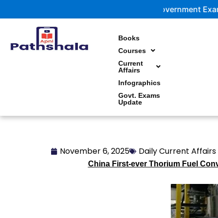
Skip
Government Exam Updates
to
content
Books
Courses
Current
Affairs
Infographics
Govt. Exams
Update
November 6, 2025
Daily Current Affairs 
China First-ever Thorium Fuel Con