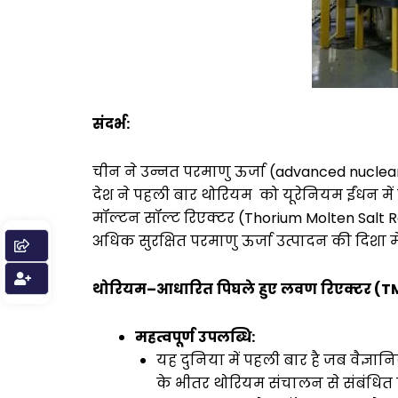
संदर्भ
:
चीन ने उन्नत परमाणु ऊर्जा (advanced nuclear en
देश ने पहली बार थोरियम को यूरेनियम ईंधन में
मॉल्टन सॉल्ट रिएक्टर (Thorium Molten Salt Re
अधिक सुरक्षित परमाणु ऊर्जा उत्पादन की दिशा मे
थोरियम
–
आधारित
पिघले
हुए
लवण
रिएक्टर
(
T
महत्वपूर्ण
उपलब्धि
:
यह दुनिया में पहली बार है जब वैज्ञा
के भीतर थोरियम संचालन से संबंधित प्र