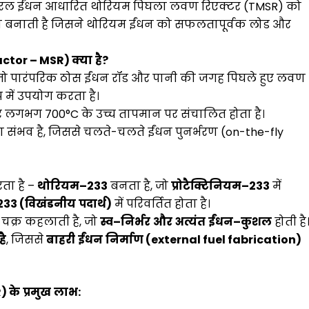
तरल ईंधन आधारित थोरियम पिघला लवण रिएक्टर (TMSR) को
ण बनाती है जिसने थोरियम ईंधन को सफलतापूर्वक लोड और
actor – MSR)
क्या
है
?
ै जो पारंपरिक ठोस ईंधन रॉड और पानी की जगह पिघले हुए लवण
 में उपयोग करता है।
 लगभग 700°C के उच्च तापमान पर संचालित होता है।
 संभव है, जिससे चलते-चलते ईंधन पुनर्भरण (on-the-fly
ता है –
थोरियम
–
233
बनता है, जो
प्रोटैक्टिनियम
–
233
में
233 (
विखंडनीय
पदार्थ
)
में परिवर्तित होता है।
चक्र कहलाती है, जो
स्व
–
निर्भर
और
अत्यंत
ईंधन
–
कुशल
होती है
है
, जिससे
बाहरी
ईंधन
निर्माण
(
external fuel fabrication)
R)
के
प्रमुख
लाभ
: