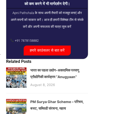
को कम करने में भी मार्गदर्शन देगी।
Apni Pathshala के साथ अपनी तैयारी को मजबूत बनाएं और
अपने सपनों को साकार करें। आज ही हमारी विशेषज्ञ टीम से संपर्क
करें और अपनी सफलता की यात्रा शुरू करें
+91 7878158882
हमारे काउंसलर से बात करें
म
Related Posts
भारत का पहला उद्योग-अकादमिक परमाणु
प्रौद्योगिकी कार्यक्रम “Anugyaan”
August 8, 2026
PM Surya Ghar Scheme – परिचय,
बजट, सब्सिडी संरचना, महत्व