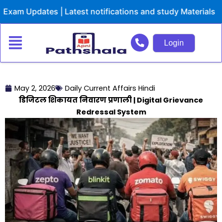
Skip
 Updates | Latest notifications and study Materials
to
content
Login
May 2, 2026
Daily Current Affairs Hindi
डिजिटल शिकायत निवारण प्रणाली | Digital Grievance
Redressal System