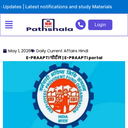
Skip
ates | Latest notifications and study Materials
to
content
Login
May 1, 2026
Daily Current Affairs Hindi
E-PRAAPTI पोर्टल | E-PRAAPTI portal