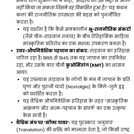
समय यांग शुआंग-जी ने कहा,
“साहित्य को उस मिट्टी से अलग
नहीं किया जा सकता जिसमें वह विकसित हुआ है।”
यह कथन
कला की राजनीतिक तटस्थता की बहस को पुनर्जीवित
करता है।
यह दर्शाता है कि कैसे समकालीन
भू-राजनीतिक संकटों
(जैसे चीन-ताइवान तनाव) के बीच ऐतिहासिक साहित्य
सांस्कृतिक प्रतिरोध का एक सशक्त उपकरण बनता है।
उत्तर-औपनिवेशिक पहचान का संकट:
ताइवान का इतिहास
जटिल रहा है। 1895 से 1945 तक यह जापान का उपनिवेश
रहा, और उसके बाद चीनी
कुओमिंतांग (KMT)
का शासन
आया।
यह उपन्यास ताइवान के लोगों के मन में जापान के प्रति
घृणा और पुरानी यादों (Nostalgia) के मिले-जुले द्वंद्व
को प्रदर्शित करता है।
यह वैश्विक औपनिवेशिक इतिहास के तहत “सांस्कृतिक
आक्रमण और आत्म-पहचान के संघर्ष” का एक उत्कृष्ट
केस स्टडी है।
वैश्विक मंच पर ‘सॉफ्ट पावर’:
यह पुरस्कार ‘अनुवाद’
(Translation) की शक्ति को मान्यता देता है, जो किसी राष्ट्र