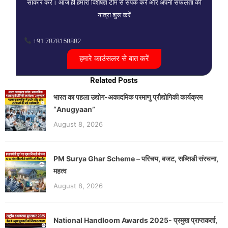
साकार करें। आज ही हमारी विशेषज्ञ टीम से संपर्क करें और अपनी सफलता की
यात्रा शुरू करें
+91 7878158882
हमारे काउंसलर से बात करें
Related Posts
भारत का पहला उद्योग-अकादमिक परमाणु प्रौद्योगिकी कार्यक्रम
“Anugyaan”
August 8, 2026
PM Surya Ghar Scheme – परिचय, बजट, सब्सिडी संरचना,
महत्व
August 8, 2026
National Handloom Awards 2025- प्रमुख प्राप्तकर्ता,