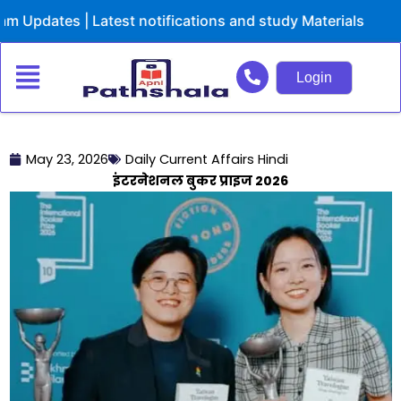
Skip
ates | Latest notifications and study Materials
to
content
Login
May 23, 2026
Daily Current Affairs Hindi
इंटरनेशनल बुकर प्राइज 2026