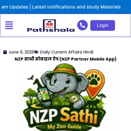
Skip
dates | Latest notifications and study Materials
to
content
Login
June 9, 2026
Daily Current Affairs Hindi
NZP साथी मोबाइल ऐप (NZP Partner Mobile App)