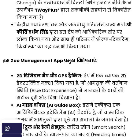
Change) के तत्वावधान में दिल्ली स्थित इनडोर नेविगेशन
स्टार्टअप
‘IWayPlus’
द्वारा तकनीकी सहयोग से विकसित
किया गया है।
केंद्रीय पर्यावरण, वन और जलवायु परिवर्तन राज्य मंत्री
श्री
कीर्ति वर्धन सिंह
द्वारा इस ऐप को आधिकारिक तौर पर
लॉन्च किया गया और साथ ही परिसर में ‘सेल्फ-टिकटिंग
कियोस्क’ का उद्घाटन भी किया गया।
इस Zoo Management App प्रमुख विशेषताएं:
2D डिजिटल मैप और GPS ट्रैकिंग:
ऐप में एक व्यापक 2D
इंटरएक्टिव नक्शा दिया गया है, जो आगंतुक की वर्तमान
स्थिति (Blue Dot Experience) से जानवरों के बाड़ों की
सटीक दूरी और दिशा दिखाता है।
AI गाइड बॉक्स (AI Guide Box):
इसमें एकीकृत एक
आर्टिफिशियल इंटेलिजेंस (AI) चैटबॉट है, जो वास्तविक
समय में आगंतुकों द्वारा पूछे गए सवालों के जवाब देता है।
सर्च टूल और डेली शेड्यूल:
त्वरित खोज (Smart Search)
और जानवरों के खान-पान का समय (Feeding times)