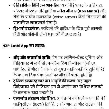
ऐतिहासिक डिजिटल आर्काइव:
यह चिड़ियाघर के इतिहास,
परिसर में स्थित ऐतिहासिक
कोस मीनार (Kos Minar)
और
गेंडों के प्राचीन बख्तरबंद (Rhino Armor) जैसी विरासतों की
प्रामाणिक जानकारी देता है।
द्विभाषी इंटरफेस:
पर्यटकों की सुविधा के लिए पूरी सामग्री
हिंदी और अंग्रेजी दोनों भाषाओं में उपलब्ध है।
NZP Sathi App का महत्व:
भीड़ और कतारों से मुक्ति:
ऐप पर लॉगिन-बेस्ड बुकिंग और
चिड़ियाघर में लगे ‘सेल्फ-टिकटिंग कियोस्क’ (जो UPI
आधारित हैं और जिनके पास मुफ्त वाई-फाई की सुविधा है)
के कारण टिकट काउंटरों पर भीड़ नियंत्रित होती है।
टूरिज्म इन्फ्रास्ट्रक्चर का आधुनिकीकरण:
यह पहल
चिड़ियाघर को डिजिटल रूप से अपग्रेड कर वैश्विक मानकों
के समकक्ष खड़ा करती है।
वन्यजीव संरक्षण और शिक्षा:
आगंतुकों को प्रत्येक प्रजाति की
आईयूसीएन (IUCN) स्थिति, उनके आवास और संरक्षण की