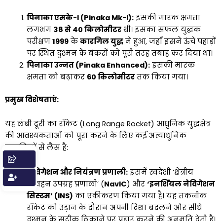
पिनाका एमके-I (Pinaka Mk-I):
इसकी मारक क्षमता
लगभग
38 से 40 किलोमीटर
थी। इसका सफल युद्धक
परीक्षण
1999
के
कारगिल युद्ध
में हुआ, जहाँ इसने ऊंचे पहाड़ों
पर स्थित दुश्मन के बंकरों को पूरी तरह तबाह कर दिया था।
पिनाका उन्नत (Pinaka Enhanced):
इसकी मारक
क्षमता को बढ़ाकर
60 किलोमीटर
तक किया गया।
प्रमुख विशेषताएं:
यह लंबी दूरी का रॉकेट (Long Range Rocket) आधुनिक युद्धक्षेत्र
की आवश्यकताओं को पूरा करने के लिए कई अत्याधुनिक
प्रणालियों से लैस है:
नेविगेशन और नियंत्रण प्रणाली:
इसमें स्वदेशी ‘क्षेत्रीय
नौवहन उपग्रह प्रणाली’ (
NavIC
) और
‘इनर्शियल नेविगेशन
सिस्टम’ (INS)
का एकीकरण किया गया है। यह तकनीक
रॉकेट को उड़ान के दौरान अपनी दिशा बदलने और सीधे
दुश्मन के सटीक ठिकाने पर प्रहार करने की अनुमति देती है।