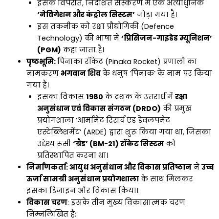
इसके विपरीत, निर्देशित संस्करण में एक अत्याधुनिक
‘नेविगेशन और कंट्रोल सिस्टम’
जोड़ा गया है।
इस तकनीक को रक्षा प्रौद्योगिकी (Defence
Technology) की भाषा में
‘प्रिसिजन-गाइडेड म्यूनिशन’
(PGM)
कहा जाता है।
पृष्ठभूमि:
पिनाका रॉकेट (Pinaka Rocket) प्रणाली का
नामकरण
भगवान शिव
के धनुष ‘पिनाक’ के नाम पर किया
गया है।
इसका विकास
1980
के दशक के उत्तरार्ध में
रक्षा
अनुसंधान एवं विकास संगठन (DRDO)
की प्रमुख
प्रयोगशाला ‘आर्मामेंट रिसर्च एंड डेवलपमेंट
एस्टेब्लिशमेंट’ (ARDE) द्वारा शुरू किया गया था, जिसका
उद्देश्य रूसी
‘ग्रैड’ (BM-21) रॉकेट सिस्टम
को
प्रतिस्थापित करना था।
निर्माणकर्ता: आयुध अनुसंधान और विकास प्रतिष्ठान
ने
उच्च
ऊर्जा सामग्री अनुसंधान प्रयोगशाला
के साथ मिलकर
इसका डिजाइन और विकास किया।
विकास चरण
: इसके तीन मुख्य विकासात्मक चरण
निम्नलिखित हैं: