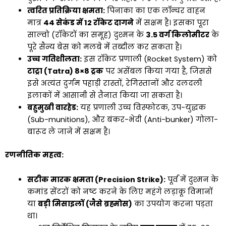
त्वरित प्रतिक्रिया क्षमता:
पिनाका का एक लॉन्चर वाहन
मात्र
44 सेकंड में 12 रॉकेट दागने
में सक्षम है। इसका पूरा
साल्वो (रॉकेटों का समूह) दुश्मन के
3.5 वर्ग किलोमीटर
के
पूरे सैन्य बेस को मलबे में तब्दील कर सकता है।
उच्च गतिशीलता:
इस रॉकेट प्रणाली (Rocket System) को
टाट्रा (Tatra) 8×8 ट्रक
पर असेंबल किया गया है, जिससे
इसे अत्यंत दुर्गम पहाड़ी रास्तों, रेगिस्तानों और दलदली
इलाकों में आसानी से तैनात किया जा सकता है।
बहुमुखी वारहेड:
यह प्रणाली उच्च विस्फोटक, उप-युद्धक
(Sub-munitions), और बंकर-भेदी (Anti-bunker) गोला-
बारूद ले जाने में सक्षम है।
रणनीतिक महत्व:
सटीक मारक क्षमता (Precision Strike):
पूर्व में दुश्मन के
कमांड सेंटरों को नष्ट करने के लिए महंगे लड़ाकू विमानों
या
बड़ी मिसाइलों (जैसे ब्रह्मोस)
का उपयोग करना पड़ता
था।