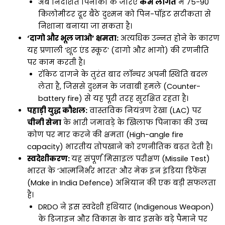
अब निर्देशित पिनाका के जरिए
कम लागत
में 75-90
किलोमीटर दूर बैठे दुश्मन को पिन-पॉइंट सटीकता से
निशाना बनाया जा सकता है।
‘दागो और भूल जाओ’ क्षमता:
अत्यधिक उन्नत होने के कारण
यह प्रणाली ‘शूट एंड स्कूट’ (दागो और भागो) की रणनीति
पर काम करती है।
रॉकेट दागने के तुरंत बाद लॉन्चर अपनी स्थिति बदल
लेता है, जिससे दुश्मन के जवाबी हमले (Counter-
battery fire) से यह पूरी तरह सुरक्षित रहता है।
पहाड़ी युद्ध कौशल:
वास्तविक नियंत्रण रेखा (LAC) पर
चीनी सेना
के भारी जमावड़े के खिलाफ पिनाका की उच्च
कोण पर मार करने की क्षमता (High-angle fire
capacity) भारतीय तोपखाने को रणनीतिक बढ़त देती है।
स्वदेशीकरण:
यह संपूर्ण मिसाइल परीक्षण (Missile Test)
भारत के ‘आत्मनिर्भर भारत’ और मेक इन इंडिया डिफेंस
(Make in India Defence) अभियान की एक बड़ी सफलता
है।
DRDO ने इस स्वदेशी हथियार (Indigenous Weapon)
के डिजाइन और विकास के बाद इसके बड़े पैमाने पर