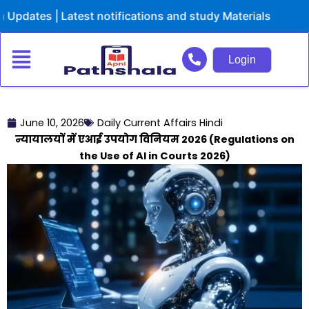
Skip
es | Latest notifications and study Materials
to
content
Login
June 10, 2026
Daily Current Affairs Hindi
न्यायालयों में एआई उपयोग विनियम 2026 (Regulations on
the Use of AI in Courts 2026)