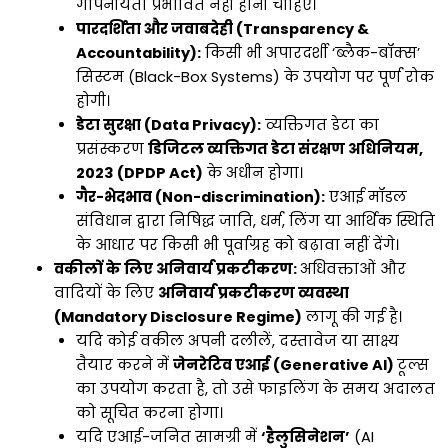
गोपनीयता प्रभावित नहीं होनी चाहिए।
पारदर्शिता और जवाबदेही (Transparency &
Accountability):
किसी भी अपारदर्शी ‘ब्लैक-बॉक्स’
सिस्टम (Black-Box Systems) के उपयोग पर पूर्ण रोक
होगी।
डेटा सुरक्षा (Data Privacy):
व्यक्तिगत डेटा का
प्रसंस्करण
डिजिटल व्यक्तिगत डेटा संरक्षण अधिनियम,
2023 (DPDP Act)
के अधीन होगा।
गैर-भेदभाव (Non-discrimination):
एआई मॉडल
संविधान द्वारा निषिद्ध जाति, धर्म, लिंग या आर्थिक स्थिति
के आधार पर किसी भी पूर्वाग्रह को बढ़ावा नहीं देंगे।
वकीलों के लिए अनिवार्य प्रकटीकरण:
अधिवक्ताओं और
वादियों के लिए
अनिवार्य प्रकटीकरण व्यवस्था
(Mandatory Disclosure Regime)
लागू की गई है।
यदि कोई वकील अपनी दलीलें, दस्तावेज या साक्ष्य
तैयार करने में
जेनरेटिव एआई (Generative AI)
टूल्स
का उपयोग करता है, तो उसे फाइलिंग के समय अदालत
को सूचित करना होगा।
यदि एआई-जनित सामग्री में
‘हैलुसिनेशन’
(AI