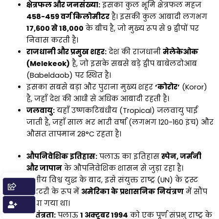
क्षेत्रफल और जनसंख्या:
इसका कुल भूमि क्षेत्रफल महज
458-459 वर्ग किलोमीटर
है। इसकी कुल आबादी लगभग
17,600 से 18,000
के बीच है, जो मुख्य रूप से 9 द्वीपों पर
निवास करती है।
राजधानी और प्रमुख शहर:
देश की राजधानी
मेलेकेओक
(Melekeok)
है, जो इसके सबसे बड़े द्वीप बाबेलदोआब
(Babeldaob) पर स्थित है।
इसका सबसे बड़ा और पुराना मुख्य शहर
‘कोरोर’
(Koror)
है, जहाँ देश की आधी से अधिक आबादी रहती है।
जलवायु:
यहाँ उष्णकटिबंधीय (Tropical) जलवायु पाई
जाती है, जहाँ साल भर भारी वर्षा (लगभग 120-160 इंच) और
औसत तापमान 28°C रहता है।
औपनिवेशिक इतिहास:
पलाऊ का इतिहास
स्पेन, जर्मनी
और जापान
के औपनिवेशिक शासन से जुड़ा रहा है।
द्वितीय विश्व युद्ध के बाद, इसे संयुक्त राष्ट्र (UN) के ट्रस्ट
टेरिटरी के रूप में
अमेरिका के प्रशासनिक नियंत्रण
में सौंप
दिया गया था।
स्वतंत्रता:
पलाऊ
1 अक्टूबर 1994
को एक पूर्ण संप्रभु राष्ट्र के