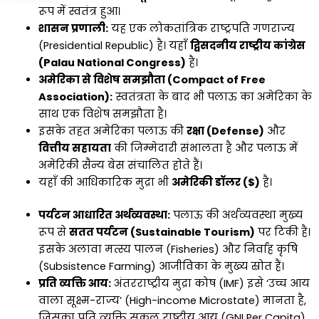
रूप में स्वतंत्र हुआ।
शासन प्रणाली:
यह एक लोकतांत्रिक राष्ट्रपति गणराज्य
(Presidential Republic) है। यहाँ
द्विसदनीय राष्ट्रीय कांग्रेस
(Palau National Congress)
है।
अमेरिका से विशेष समझौता (Compact of Free
Association):
स्वतंत्रता के बाद भी पलाऊ का अमेरिका के
साथ एक विशेष समझौता है।
इसके तहत अमेरिका पलाऊ की
रक्षा (Defense)
और
वित्तीय सहायता
की जिम्मेदारी संभालता है और पलाऊ में
अमेरिकी सैन्य बेस संचालित होते हैं।
यहाँ की आधिकारिक मुद्रा भी
अमेरिकी डॉलर ($)
है।
पर्यटन आधारित अर्थव्यवस्था:
पलाऊ की अर्थव्यवस्था मुख्य
रूप से
सतत पर्यटन (Sustainable Tourism)
पर टिकी है।
इसके अलावा मत्स्य पालन (Fisheries) और निर्वाह कृषि
(Subsistence Farming) आजीविका के मुख्य स्रोत हैं।
प्रति व्यक्ति आय:
अंतरराष्ट्रीय मुद्रा कोष (IMF) इसे ‘उच्च आय
वाला सूक्ष्म-राज्य’ (High-income Microstate) मानता है,
जिसका प्रति व्यक्ति सकल राष्ट्रीय आय (GNI Per Capita)