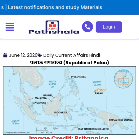
Skip
test notifications and study Materials
to
content
Login
June 12, 2026
Daily Current Affairs Hindi
पलाऊ गणराज्य (Republic of Palau)
Image Credit: Britannica