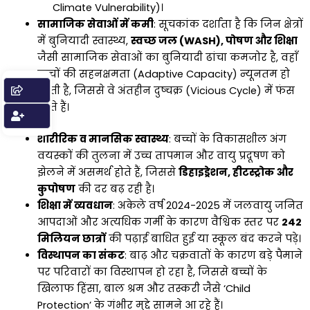
Climate Vulnerability)।
सामाजिक सेवाओं में कमी
: सूचकांक दर्शाता है कि जिन क्षेत्रों
में बुनियादी स्वास्थ्य,
स्वच्छ जल (WASH), पोषण और शिक्षा
जैसी सामाजिक सेवाओं का बुनियादी ढांचा कमजोर है, वहाँ
बच्चों की सहनक्षमता (Adaptive Capacity) न्यूनतम हो
जाती है, जिससे वे अंतहीन दुष्चक्र (Vicious Cycle) में फंस
जाते हैं।
शारीरिक व मानसिक स्वास्थ्य
: बच्चों के विकासशील अंग
वयस्कों की तुलना में उच्च तापमान और वायु प्रदूषण को
झेलने में असमर्थ होते हैं, जिससे
डिहाइड्रेशन, हीटस्ट्रोक और
कुपोषण
की दर बढ़ रही है।
शिक्षा में व्यवधान
: अकेले वर्ष 2024-2025 में जलवायु जनित
आपदाओं और अत्यधिक गर्मी के कारण वैश्विक स्तर पर
242
मिलियन छात्रों
की पढ़ाई बाधित हुई या स्कूल बंद करने पड़े।
विस्थापन का संकट
: बाढ़ और चक्रवातों के कारण बड़े पैमाने
पर परिवारों का विस्थापन हो रहा है, जिससे बच्चों के
खिलाफ हिंसा, बाल श्रम और तस्करी जैसे ‘Child
Protection’ के गंभीर मुद्दे सामने आ रहे हैं।