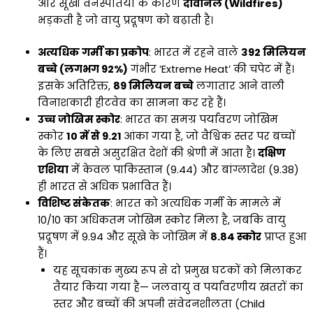
और सूखी वनस्पतियों के कारण
दावानल (Wildfires)
भड़कती है जो वायु प्रदूषण को बढ़ाती है।
अत्यधिक गर्मी का प्रकोप
: भारत में रहने वाले
392 मिलियन
बच्चे (लगभग 92%)
गंभीर ‘Extreme Heat’ की चपेट में हैं।
इसके अतिरिक्त,
89 मिलियन बच्चे
लगातार आने वाली
विनाशकारी हीटवेव का सामना कर रहे हैं।
उच्च जोखिम स्कोर
: भारत का समग्र पर्यावरण जोखिम
स्कोर
10 में से 9.21
आंका गया है, जो वैश्विक स्तर पर बच्चों
के लिए सबसे असुरक्षित देशों की श्रेणी में आता है।
दक्षिण
एशिया
में केवल पाकिस्तान (9.44) और बांग्लादेश (9.38)
ही भारत से अधिक प्रभावित हैं।
विशिष्ट संकेतक
: भारत को अत्यधिक गर्मी के मामले में
10/10 का अधिकतम जोखिम स्कोर मिला है, जबकि वायु
प्रदूषण में 9.94 और सूखे के जोखिम में
8.84 स्कोर
प्राप्त हुआ
हैं।
यह सूचकांक मुख्य रूप से दो प्रमुख घटकों को मिलाकर
तैयार किया गया है— जलवायु व पर्यावरणीय खतरों का
स्तर और बच्चों की अपनी संवेदनशीलता (Child